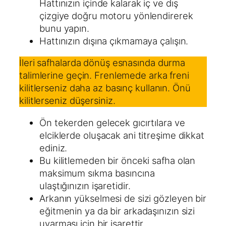
Hattınızın içinde kalarak iç ve dış
çizgiye doğru motoru yönlendirerek
bunu yapın.
Hattınızın dışına çıkmamaya çalışın.
İleri safhalarda dönüş esnasında durma
talimlerine geçin. Frenlemede arka freni
kilitlerseniz daha az basınç kullanın. Önü
kilitlerseniz düşersiniz.
Ön tekerden gelecek gıcırtılara ve
elciklerde oluşacak ani titreşime dikkat
ediniz.
Bu kilitlemeden bir önceki safha olan
maksimum sıkma basıncına
ulaştığınızın işaretidir.
Arkanın yükselmesi de sizi gözleyen bir
eğitmenin ya da bir arkadaşınızın sizi
uyarması için bir işarettir.