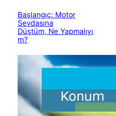
Başlangıç: Motor
Sevdasına
Düştüm, Ne Yapmalıyı
m?