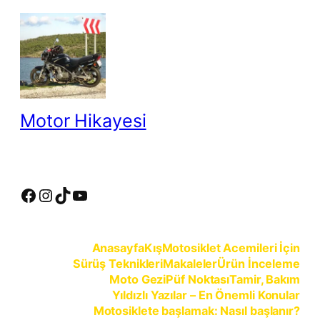
İçeriğe
geç
Motor Hikayesi
motosiklete binmeyin, motosikleti sürün
Facebook
Instagram
TikTok
YouTube
Anasayfa
Kış
Motosiklet Acemileri İçin
Sürüş Teknikleri
Makaleler
Ürün İnceleme
Moto Gezi
Püf Noktası
Tamir, Bakım
Yıldızlı Yazılar – En Önemli Konular
Motosiklete başlamak: Nasıl başlanır?