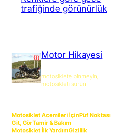
trafiğinde görünürlük
Motor Hikayesi
motosiklete binmeyin,
motosikleti sürün
Motosiklet Acemileri İçin
Püf Noktası
Git, Gör
Tamir & Bakım
Motosiklet İlk Yardım
Gizlilik