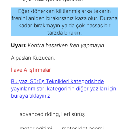
Eğer dönerken kilitlenmiş arka tekerin
frenini aniden bırakırsanız kaza olur. Durana
kadar bırakmayın ya da çok hassas bir
tarzda bırakın.
Uyarı:
Kontra basarken fren yapmayın.
Alpaslan Kuzucan.
İlave Alıştırmalar
Bu yazı Sürüş Teknikleri kategorisinde
yayınlanmıştır; kategorinin diğer yazıları için
buraya tıklayınız
advanced riding
, 
ileri sürüş
motor eğitimi
motosiklet acemi