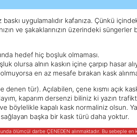
raz baskı uygulamalıdır kafanıza. Çünkü içinde
ızın ve şakaklarınızın üzerindeki süngerler 
mında hedef hiç boşluk olmaması.
luk olursa alnın kaskın içine çarpıp hasar alı
, olmuyorsa en az mesafe bırakan kask alınma
face denen tür). Açılabilen, çene kısmı açık k
layım, kaparım dersenzi biliniz ki yazın trafik
ve böylelikle kapalı kask normaliniz olsun. Yaz
 sağlayan başka bir kask türü daha yoktur.
ğunda ölümcül darbe ÇENEDEN alınmaktadır. Bu sebeple en kor