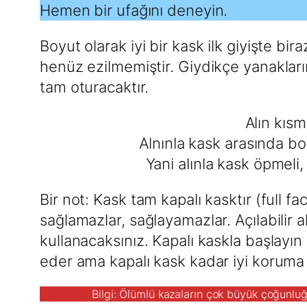
Hemen bir ufağını deneyin.
Boyut olarak iyi bir kask ilk giyişte bi
henüz ezilmemiştir. Giydikçe yanakların
tam oturacaktır.
Alın kıs
Alnınla kask arasında boş
Yani alınla kask öpmeli
Bir not: Kask tam kapalı kasktır (full 
sağlamazlar, sağlayamazlar. Açılabilir a
kullanacaksınız. Kapalı kaskla başlayın 
eder ama kapalı kask kadar iyi koruma
Bilgi: Ölümlü kazaların çok büyük çoğunlu