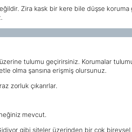
eğildir. Zira kask bir kere bile düşse koruma 
.
 ve üzerine tulumu geçirirsiniz. Korumalar tul
fetle olma şansına erişmiş olursunuz.
az zorluk çıkarırlar.
eneğiniz mevcut.
diyor gibi siteler üzerinden bir çok bireysel s