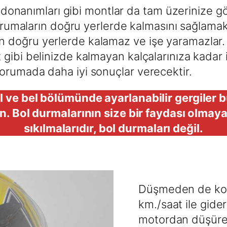
onanımları gibi montlar da tam üzerinize gö
umaların doğru yerlerde kalmasını sağlamakt
in doğru yerlerde kalamaz ve işe yaramazlar.
ont gibi belinizde kalmayan kalçalarınıza kad
 korumada daha iyi sonuçlar verecektir.
ve bel bölümünde ayarlanabilir gergiler bu
. Bol durmalarının size bir faydası olmay
sıkılmalarıdır, bol durmaları değil.
Düşmeden de kor
km./saat ile gide
motordan düşürec