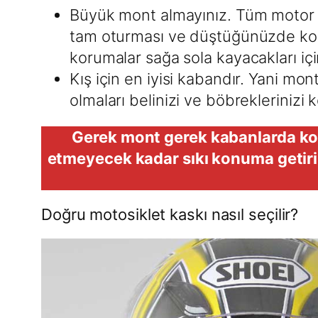
Büyük mont almayınız. Tüm motor d
tam oturması ve düştüğünüzde kor
korumalar sağa sola kayacakları iç
Kış için en iyisi kabandır. Yani m
olmaları belinizi ve böbreklerinizi
Gerek mont gerek kabanlarda kol 
etmeyecek kadar sıkı konuma getirin
Doğru motosiklet kaskı nasıl seçilir?