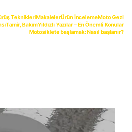
ürüş Teknikleri
Makaleler
Ürün İnceleme
Moto Gezi
ası
Tamir, Bakım
Yıldızlı Yazılar – En Önemli Konular
Motosiklete başlamak: Nasıl başlanır?