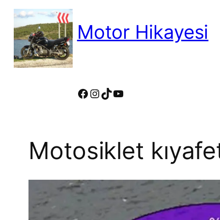
İçeriğe
geç
Motor Hikayesi
motosiklete binmeyin, motosikleti s
Facebook
Instagram
TikTok
YouTube
Motosiklet kıyafeti