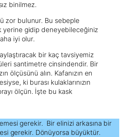
ız binilmez.
ü zor bulunur. Bu sebeple
k yerine gidip deneyebileceğiniz
aha iyi olur.
laylaştıracak bir kaç tavsiyemiz
üleri santimetre cinsindendir. Bir
zın ölçüsünü alın. Kafanızın en
siyse, ki burası kulaklarınızın
rayı ölçün. İşte bu kask
esi gerekir. Bir elinizi arkasına bir
esi gerekir. Dönüyorsa büyüktür.