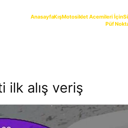
Anasayfa
Kış
Motosiklet Acemileri İçin
S
Püf Nokt
ürün
 ilk alış veriş