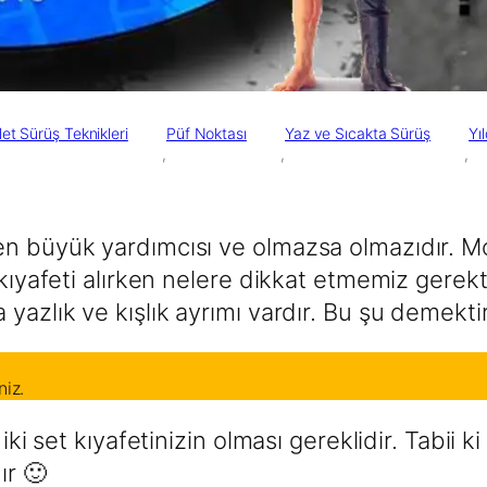
et Sürüş Teknikleri
Püf Noktası
Yaz ve Sıcakta Sürüş
Yı
        ,

        ,

        ,

 büyük yardımcısı ve olmazsa olmazıdır. Motosi
t kıyafeti alırken nelere dikkat etmemiz gere
yazlık ve kışlık ayrımı vardır. Bu şu demektir
niz.
iki set kıyafetinizin olması gereklidir. Tabii k
ır 🙂