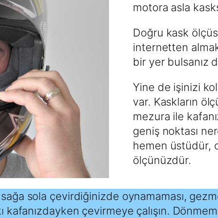
motora asla kasks
Doğru kask ölçüs
internetten alma
bir yer bulsanız d
Yine de işinizi ko
var. Kaskların ölç
mezura ile kafanı
geniş noktası nere
hemen üstüdür, o
ölçünüzdür.
 sağa sola çevirdiğinizde oynamaması, gezmem
askı kafanızdayken çevirmeye çalışın. Dönmem