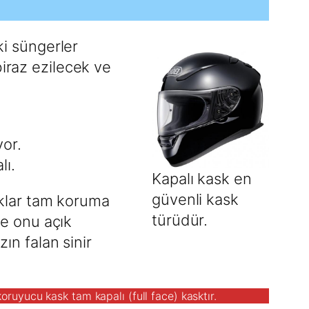
ki süngerler
biraz ezilecek ve
yor.
lı.
Kapalı kask en
güvenli kask
asklar tam koruma
türüdür.
te onu açık
ın falan sinir
uyucu kask tam kapalı (full face) kasktır.