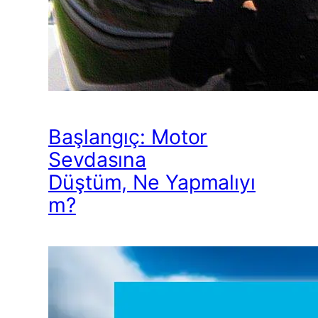
Başlangıç: Motor
Sevdasına
Düştüm, Ne Yapmalıyı
m?