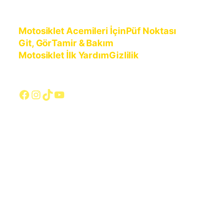
Motosiklet Acemileri İçin
Püf Noktası
Git, Gör
Tamir & Bakım
Motosiklet İlk Yardım
Gizlilik
Facebook
Instagram
TikTok
YouTube