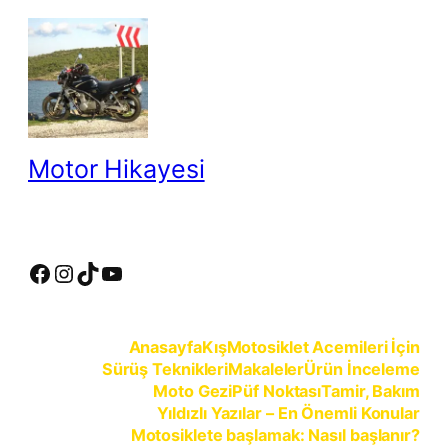
İçeriğe
geç
Motor Hikayesi
motosiklete binmeyin, motosikleti sürün
Facebook
Instagram
TikTok
YouTube
Anasayfa
Kış
Motosiklet Acemileri İçin
Sürüş Teknikleri
Makaleler
Ürün İnceleme
Moto Gezi
Püf Noktası
Tamir, Bakım
Yıldızlı Yazılar – En Önemli Konular
Motosiklete başlamak: Nasıl başlanır?