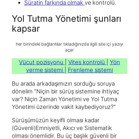
Süratin farkında olmak
ve kontrolü.
Yol Tutma Yönetimi şunları
kapsar
her birindeki bağlantılar tıkladığınızda ilgili site içi yazıyı
açar
Vücut pozisyonu
|
Vites kontrolü
|
Yön
verme sistemi
|
Frenleme sistemi
Bu arada arkadaşımızın sorduğu soruya
dönelim “Niçin bir sürüş sistemine ihtiyaç
var? Niçin Zaman Yönetimi ve Yol Tutma
Yönetimi üzerinde vakit kaybediyoruz?”
Sürüşümüzün keyifli olması kadar
(Güvenli)Emniyetli, Akıcı ve Sistematik
olması önemlidir. Bu üç başlık güvenli bir