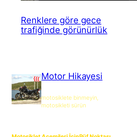
Renklere göre gece
trafiğinde görünürlük
Motor Hikayesi
motosiklete binmeyin,
motosikleti sürün
Motosiklet Acemileri İçin
Püf Noktası