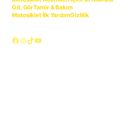
Git, Gör
Tamir & Bakım
Motosiklet İlk Yardım
Gizlilik
Facebook
Instagram
TikTok
YouTube