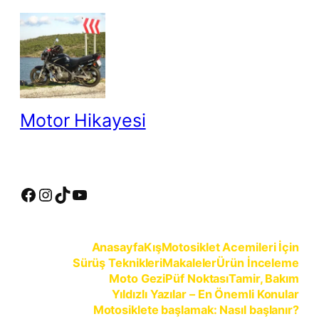
İçeriğe
geç
Motor Hikayesi
motosiklete binmeyin, motosikleti sürün
Facebook
Instagram
TikTok
YouTube
Anasayfa
Kış
Motosiklet Acemileri İçin
Sürüş Teknikleri
Makaleler
Ürün İnceleme
Moto Gezi
Püf Noktası
Tamir, Bakım
Yıldızlı Yazılar – En Önemli Konular
Motosiklete başlamak: Nasıl başlanır?