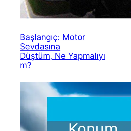
Başlangıç: Motor
Sevdasına
Düştüm, Ne Yapmalıyı
m?