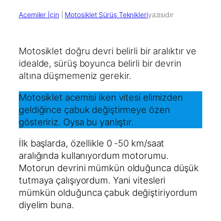
Acemiler İçin
 | 
Motosiklet Sürüş Teknikleri
yazısıdır
Motosiklet doğru devri belirli bir aralıktır ve
idealde, sürüş boyunca belirli bir devrin
altına düşmemeniz gerekir.
Motosiklet acemisi iken vitesi elimizden
geldiğince çabuk değiştirmeye özen
gösteririz. Oysa bu yanlıştır.
İlk başlarda, özellikle 0
-50
km/saat
aralığında kullanıyordum motorumu.
Motorun devrini mümkün olduğunca düşük
tutmaya çalışıyordum. Yani vitesleri
mümkün olduğunca çabuk değiştiriyordum
diyelim buna.