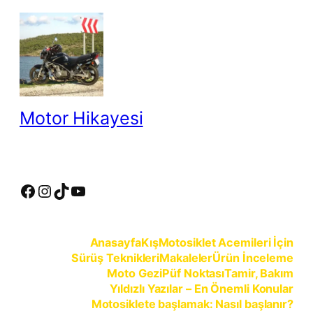
İçeriğe
geç
Motor Hikayesi
motosiklete binmeyin, motosikleti sürün
Facebook
Instagram
TikTok
YouTube
Anasayfa
Kış
Motosiklet Acemileri İçin
Sürüş Teknikleri
Makaleler
Ürün İnceleme
Moto Gezi
Püf Noktası
Tamir, Bakım
Yıldızlı Yazılar – En Önemli Konular
Motosiklete başlamak: Nasıl başlanır?