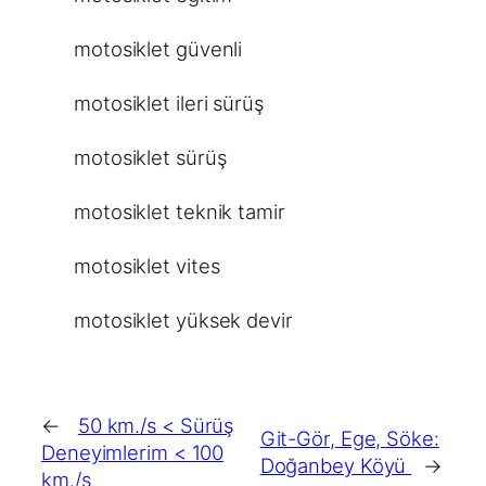
motosiklet güvenli
motosiklet ileri sürüş
motosiklet sürüş
motosiklet teknik tamir
motosiklet vites
motosiklet yüksek devir
←
50 km./s < Sürüş
Git-Gör, Ege, Söke:
Deneyimlerim < 100
Doğanbey Köyü
→
km./s