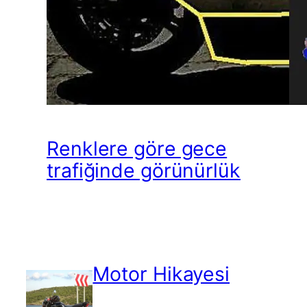
Renklere göre gece
trafiğinde görünürlük
Motor Hikayesi