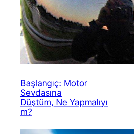
Başlangıç: Motor
Sevdasına
Düştüm, Ne Yapmalıyı
m?