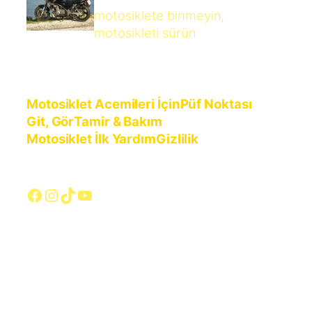
motosiklete binmeyin,
motosikleti sürün
Motosiklet Acemileri İçin
Püf Noktası
Git, Gör
Tamir & Bakım
Motosiklet İlk Yardım
Gizlilik
Facebook
Instagram
TikTok
YouTube