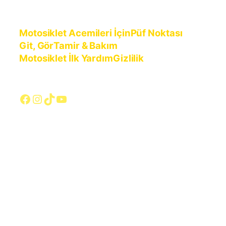
Motosiklet Acemileri İçin
Püf Noktası
Git, Gör
Tamir & Bakım
Motosiklet İlk Yardım
Gizlilik
Facebook
Instagram
TikTok
YouTube