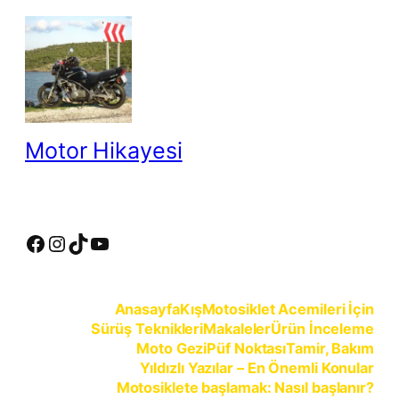
İçeriğe
geç
Motor Hikayesi
motosiklete binmeyin, motosikleti sürün
Facebook
Instagram
TikTok
YouTube
Anasayfa
Kış
Motosiklet Acemileri İçin
Sürüş Teknikleri
Makaleler
Ürün İnceleme
Moto Gezi
Püf Noktası
Tamir, Bakım
Yıldızlı Yazılar – En Önemli Konular
Motosiklete başlamak: Nasıl başlanır?