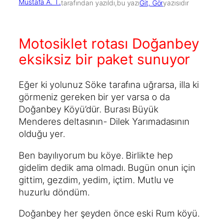
Mustafa A. T.
tarafından yazıldı,
bu yazı
Git, Gör
yazısıdır
Motosiklet rotası Doğanbey
eksiksiz bir paket sunuyor
Eğer ki yolunuz Söke tarafına uğrarsa, illa ki
görmeniz gereken bir yer varsa o da
Doğanbey Köyü’dür. Burası Büyük
Menderes deltasının- Dilek Yarımadasının
olduğu yer.
Ben bayılıyorum bu köye. Birlikte hep
gidelim dedik ama olmadı. Bugün onun için
gittim, gezdim, yedim, içtim. Mutlu ve
huzurlu döndüm.
Doğanbey her şeyden önce eski Rum köyü.