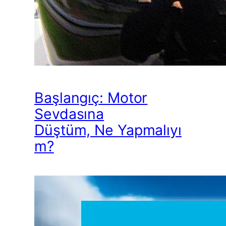
Başlangıç: Motor
Sevdasına
Düştüm, Ne Yapmalıyı
m?