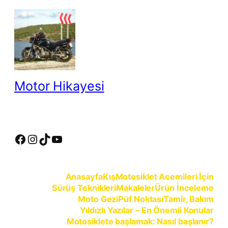
İçeriğe
geç
Motor Hikayesi
motosiklete binmeyin, motosikleti sürün
Facebook
Instagram
TikTok
YouTube
Anasayfa
Kış
Motosiklet Acemileri İçin
Sürüş Teknikleri
Makaleler
Ürün İnceleme
Moto Gezi
Püf Noktası
Tamir, Bakım
Yıldızlı Yazılar – En Önemli Konular
Motosiklete başlamak: Nasıl başlanır?