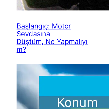
Başlangıç: Motor
Sevdasına
Düştüm, Ne Yapmalıyı
m?