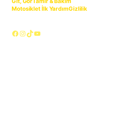
Git, Gör
Tamir & Bakım
Motosiklet İlk Yardım
Gizlilik
Facebook
Instagram
TikTok
YouTube