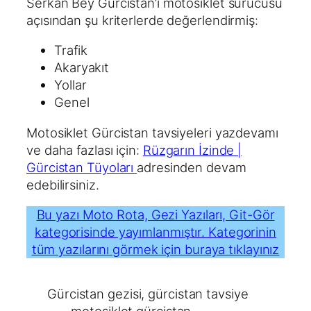
Serkan Bey Gürcistan’ı motosiklet sürücüsü
açısından şu kriterlerde değerlendirmiş:
Trafik
Akaryakıt
Yollar
Genel
Motosiklet Gürcistan tavsiyeleri yazdevamı
ve daha fazlası için:
Rüzgarın İzinde |
Gürcistan Tüyoları
adresinden devam
edebilirsiniz.
Bu yazı Moto Rota, Gezi Yazıları, Git-Gör
kategorisinde yayımlanmıştır. Kategorinin
tüm yazılarını görmek için buraya tıklayınız
Gürcistan gezisi
, 
gürcistan tavsiye
motosiklet gürcistan