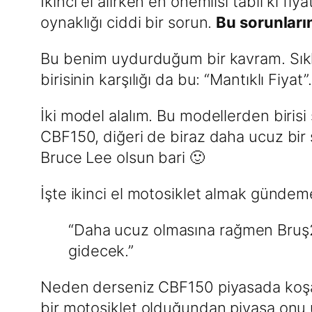
İkinci el alırken en önemlisi tabii ki fi
oynaklığı ciddi bir sorun.
Bu sorunları
Bu benim uydurduğum bir kavram. Sıkl
birisinin karşılığı da bu: “Mantıklı Fiy
İki model alalım. Bu modellerden birisi 
CBF150, diğeri de biraz daha ucuz bir
Bruce Lee olsun bari 🙂
İşte ikinci el motosiklet almak gündem
“Daha ucuz olmasına rağmen Bruş2
gidecek.”
Neden derseniz CBF150 piyasada koşa
bir motosiklet olduğundan piyasa onu