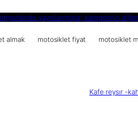
tegorisinde yayınlanmıştır; kategorinin diğer ya
et almak
motosiklet fiyat
motosiklet 
Kafe reysır -ka