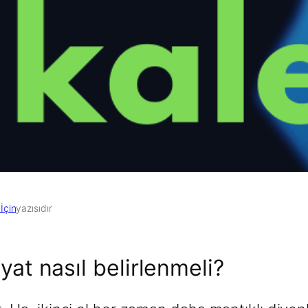
İçin
yazısıdır
fiyat nasıl belirlenmeli?