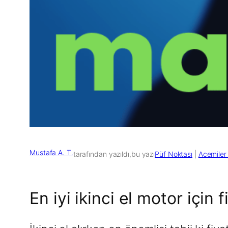
Mustafa A. T.
tarafından yazıldı,
bu yazı
Püf Noktası
 | 
Acemiler 
En iyi ikinci el motor için 