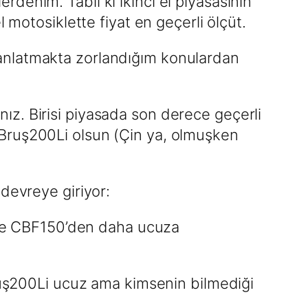
lerdenim. Tabii ki ikinci el piyasasının
l motosiklette fiyat en geçerli ölçüt.
anlatmakta zorlandığım konulardan
ınız. Birisi piyasada son derece geçerli
 Bruş200Li olsun (Çin ya, olmuşken
devreye giriyor:
zde CBF150’den daha ucuza
ş200Li ucuz ama kimsenin bilmediği