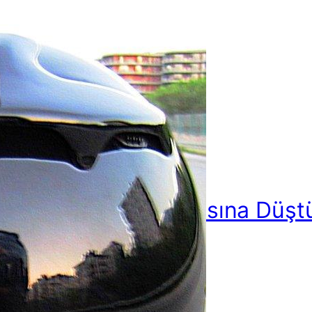
langıç: Motor Sevdasına Düş