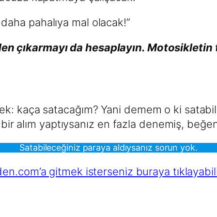
 daha pahalıya mal olacak!”
den çıkarmayı da hesaplayın. Motosikletin 
k: kaça satacağım? Yani demem o ki satabile
iz bir alım yaptıysanız en fazla denemiş, be
Satabileceğiniz paraya aldıysanız sorun yok.
en.com’a gitmek isterseniz buraya tıklayabili