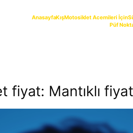
Anasayfa
Kış
Motosiklet Acemileri İçin
S
Püf Nokt
ürün
et fiyat: Mantıklı fiy