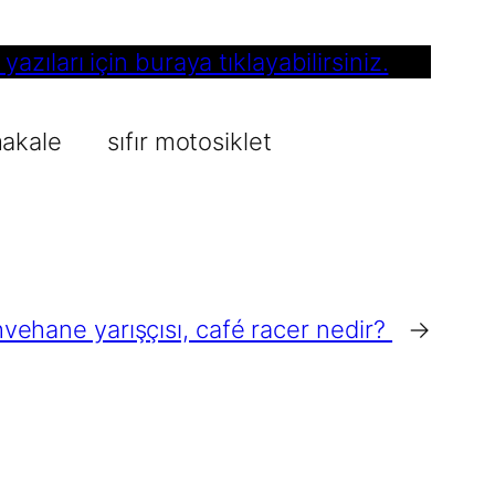
zıları için buraya tıklayabilirsiniz.
makale
sıfır motosiklet
hvehane yarışçısı, café racer nedir?
→