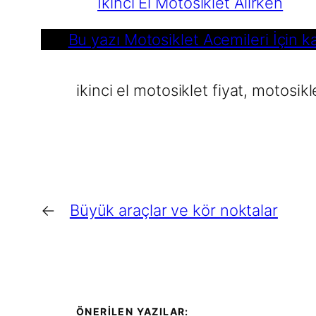
İkinci El Motosiklet Alırken
Bu yazı Motosiklet Acemileri İçin ka
ikinci el motosiklet fiyat
, 
motosikl
←
Büyük araçlar ve kör noktalar
ÖNERİLEN YAZILAR: