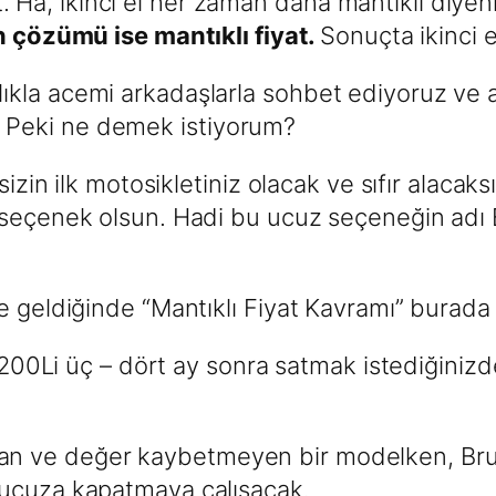
yat. Ha, ikinci el her zaman daha mantıklı diyen
n çözümü ise mantıklı fiyat.
Sonuçta ikinci e
ıkla acemi arkadaşlarla sohbet ediyoruz ve 
at”. Peki ne demek istiyorum?
sizin ilk motosikletiniz olacak ve sıfır alacaks
 seçenek olsun. Hadi bu ucuz seçeneğin adı
e geldiğinde “Mantıklı Fiyat Kavramı” burada 
00Li üç – dört ay sonra satmak istediğini
n ve değer kaybetmeyen bir modelken, Bru
 ucuza kapatmaya çalışacak.