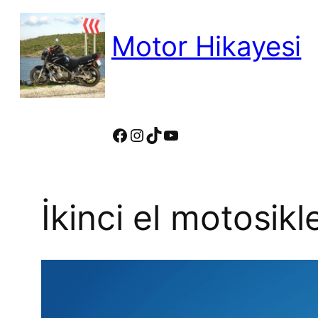
İçeriğe
geç
Motor Hikayesi
motosiklete binmeyin, motosikleti s
Facebook
Instagram
TikTok
YouTube
İkinci el motosikl