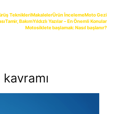
ürüş Teknikleri
Makaleler
Ürün İnceleme
Moto Gezi
ası
Tamir, Bakım
Yıldızlı Yazılar – En Önemli Konular
Motosiklete başlamak: Nasıl başlanır?
at kavramı