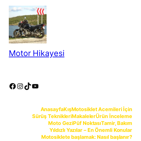
İçeriğe
geç
Motor Hikayesi
motosiklete binmeyin, motosikleti sürün
Facebook
Instagram
TikTok
YouTube
Anasayfa
Kış
Motosiklet Acemileri İçin
Sürüş Teknikleri
Makaleler
Ürün İnceleme
Moto Gezi
Püf Noktası
Tamir, Bakım
Yıldızlı Yazılar – En Önemli Konular
Motosiklete başlamak: Nasıl başlanır?