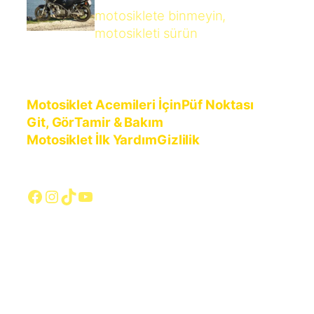
motosiklete binmeyin,
motosikleti sürün
Motosiklet Acemileri İçin
Püf Noktası
Git, Gör
Tamir & Bakım
Motosiklet İlk Yardım
Gizlilik
Facebook
Instagram
TikTok
YouTube