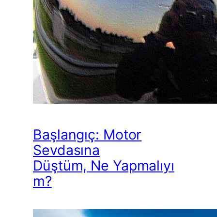
Başlangıç: Motor
Sevdasına
Düştüm, Ne Yapmalıyı
m?