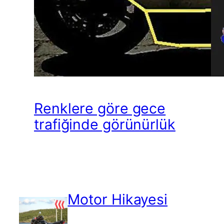
Renklere göre gece
trafiğinde görünürlük
Motor Hikayesi