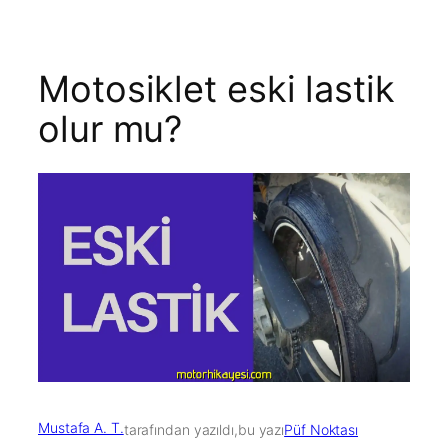
Motosiklet eski lastik
olur mu?
Mustafa A. T.
tarafından yazıldı,
bu yazı
Püf Noktası