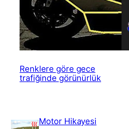
Renklere göre gece
trafiğinde görünürlük
Motor Hikayesi