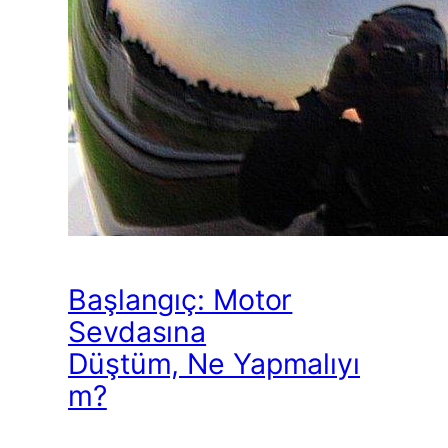
Başlangıç: Motor
Sevdasına
Düştüm, Ne Yapmalıyı
m?