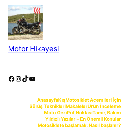
İçeriğe
geç
Motor Hikayesi
motosiklete binmeyin, motosikleti sürün
Facebook
Instagram
TikTok
YouTube
Anasayfa
Kış
Motosiklet Acemileri İçin
Sürüş Teknikleri
Makaleler
Ürün İnceleme
Moto Gezi
Püf Noktası
Tamir, Bakım
Yıldızlı Yazılar – En Önemli Konular
Motosiklete başlamak: Nasıl başlanır?