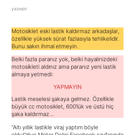
yazısıdır
Motosiklet eski lastik kaldırmaz arkadaşlar,
özellikle yüksek sürat fazlasıyla tehlikelidir.
Bunu sakın ihmal etmeyin.
Belki fazla paranız yok, belki hayalinizdeki
motosikleti aldınız ama paranız yeni lastik
almaya yetmedi:
YAPMAYIN
Lastik meselesi şakaya gelmez. Özellikle
büyük cc motosiklet, 600’lük ve üstü hiç
şaka kaldırmaz…
“Altı yıllık lastikle viraj yaptım böyle
oldu!”diye Motor Delisi Facebook sayfasında