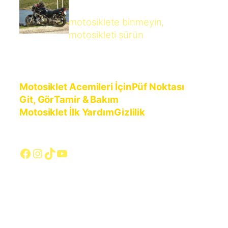
motosiklete binmeyin,
motosikleti sürün
Motosiklet Acemileri İçin
Püf Noktası
Git, Gör
Tamir & Bakım
Motosiklet İlk Yardım
Gizlilik
Facebook
Instagram
TikTok
YouTube