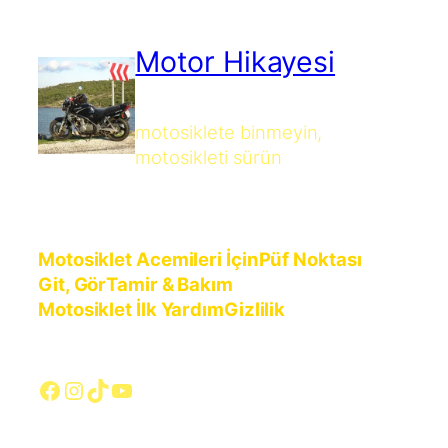
Motor Hikayesi
motosiklete binmeyin,
motosikleti sürün
Motosiklet Acemileri İçin
Püf Noktası
Git, Gör
Tamir & Bakım
Motosiklet İlk Yardım
Gizlilik
Facebook
Instagram
TikTok
YouTube