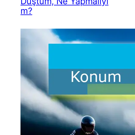
Düştüm, Ne Yapmalıyı
m?