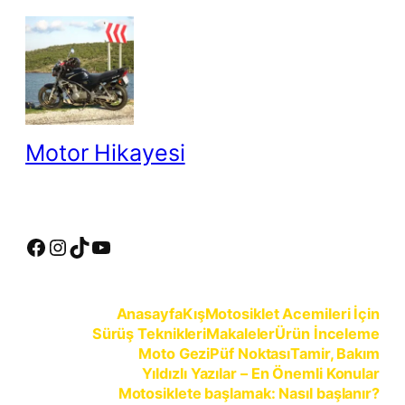
İçeriğe
geç
Motor Hikayesi
motosiklete binmeyin, motosikleti sürün
Facebook
Instagram
TikTok
YouTube
Anasayfa
Kış
Motosiklet Acemileri İçin
Sürüş Teknikleri
Makaleler
Ürün İnceleme
Moto Gezi
Püf Noktası
Tamir, Bakım
Yıldızlı Yazılar – En Önemli Konular
Motosiklete başlamak: Nasıl başlanır?