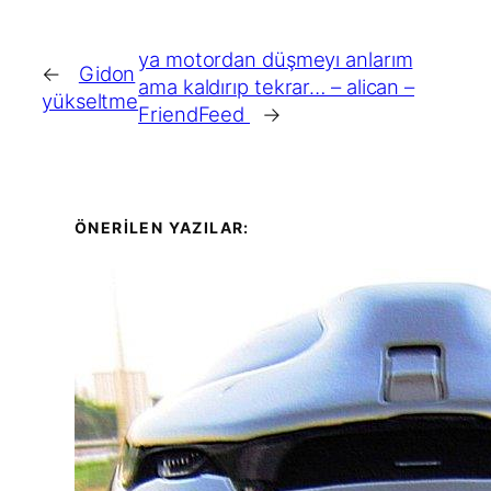
ya motordan düşmeyı anlarım
←
Gidon
ama kaldırıp tekrar… – alican –
yükseltme
FriendFeed
→
ÖNERİLEN YAZILAR: