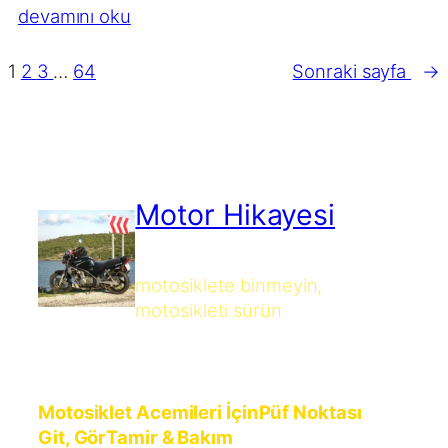
devamını oku
1
2
3
…
64
Sonraki sayfa
→
Motor Hikayesi
motosiklete binmeyin,
motosikleti sürün
Motosiklet Acemileri İçin
Püf Noktası
Git, Gör
Tamir & Bakım