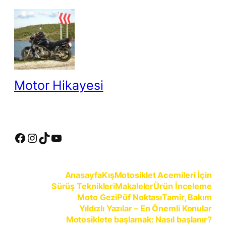
İçeriğe
geç
Motor Hikayesi
motosiklete binmeyin, motosikleti sürün
Facebook
Instagram
TikTok
YouTube
Anasayfa
Kış
Motosiklet Acemileri İçin
Sürüş Teknikleri
Makaleler
Ürün İnceleme
Moto Gezi
Püf Noktası
Tamir, Bakım
Yıldızlı Yazılar – En Önemli Konular
Motosiklete başlamak: Nasıl başlanır?