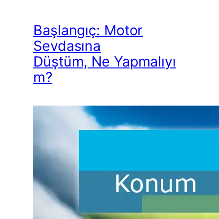
Başlangıç: Motor
Sevdasına
Düştüm, Ne Yapmalıyı
m?