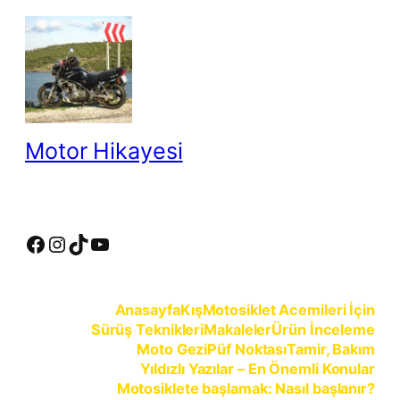
İçeriğe
geç
Motor Hikayesi
motosiklete binmeyin, motosikleti sürün
Facebook
Instagram
TikTok
YouTube
Anasayfa
Kış
Motosiklet Acemileri İçin
Sürüş Teknikleri
Makaleler
Ürün İnceleme
Moto Gezi
Püf Noktası
Tamir, Bakım
Yıldızlı Yazılar – En Önemli Konular
Motosiklete başlamak: Nasıl başlanır?