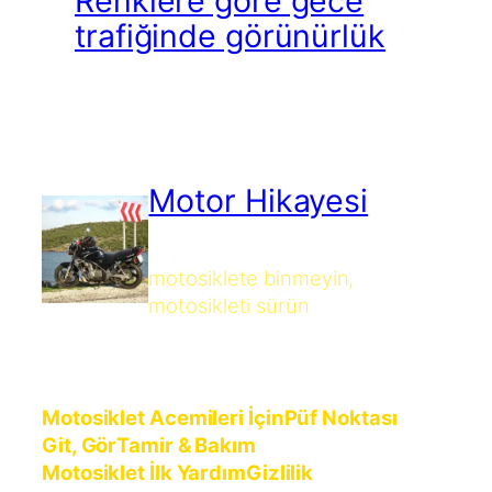
Renklere göre gece
trafiğinde görünürlük
Motor Hikayesi
motosiklete binmeyin,
motosikleti sürün
Motosiklet Acemileri İçin
Püf Noktası
Git, Gör
Tamir & Bakım
Motosiklet İlk Yardım
Gizlilik