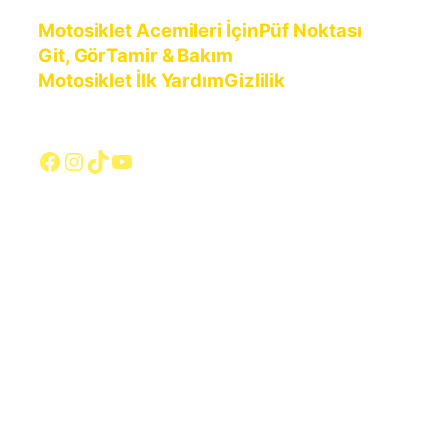
Motosiklet Acemileri İçin
Püf Noktası
Git, Gör
Tamir & Bakım
Motosiklet İlk Yardım
Gizlilik
Facebook
Instagram
TikTok
YouTube