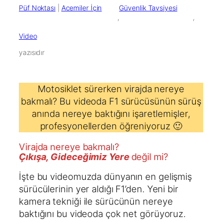
Püf Noktası
 | 
Acemiler İçin
Güvenlik Tavsiyesi
        ,

        ,

Video
yazısıdır
Motosiklet sürerken virajda nereye
bakmalı? Bu videoda F1 sürücüsünün sürüş
anında nereye baktığını işaretlemişler,
profesyonellerden öğreniyoruz 🙂
Virajda nereye bakmalı?
Çıkışa, Gideceğimiz Yere
değil mi?
İşte bu videomuzda dünyanın en gelişmiş
sürücülerinin yer aldığı F1’den. Yeni bir
kamera tekniği ile sürücünün nereye
baktığını bu videoda çok net görüyoruz.