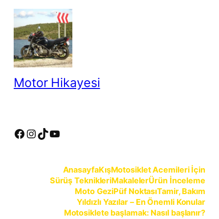
İçeriğe
geç
Motor Hikayesi
motosiklete binmeyin, motosikleti sürün
Facebook
Instagram
TikTok
YouTube
Anasayfa
Kış
Motosiklet Acemileri İçin
Sürüş Teknikleri
Makaleler
Ürün İnceleme
Moto Gezi
Püf Noktası
Tamir, Bakım
Yıldızlı Yazılar – En Önemli Konular
Motosiklete başlamak: Nasıl başlanır?