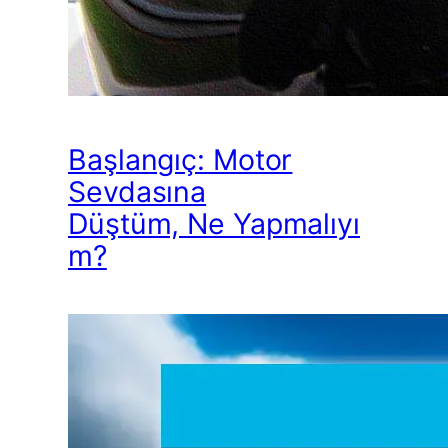
Başlangıç: Motor
Sevdasına
Düştüm, Ne Yapmalıyı
m?