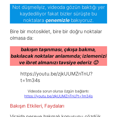
Not düşmeliyiz, videoda gözün baktığı yer
kaydediliyor fakat bizler sürüşte bu
noktalara
çenemizle
bakıyoruz.
Bire bir motosiklet, bire bir doğru noktalar
olmasa da:
bakışın taşınması, çıkışa bakma,
bakılacak noktalar anlamında; izlemenizi
ve ibret almanızı tavsiye ederiz 🙂
https://youtu.be/zjkUUMZnTnU?
t=1m34s
Videoda sorun olursa özgün bağlantı:
https://youtu.be/zjkUUMZnTnU?t=1m34s
Bakışın Etkileri, Faydaları
Virajda nereye bakmalı konusunu çözdük