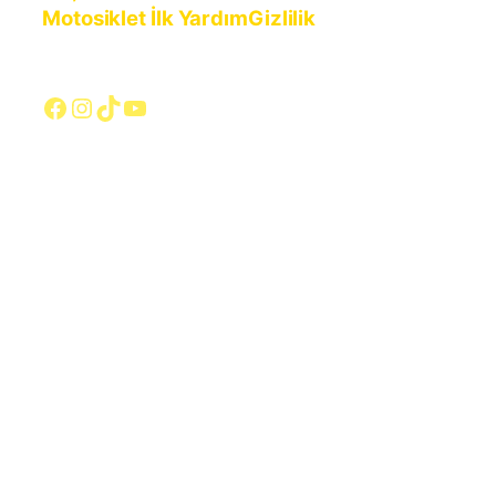
Motosiklet İlk Yardım
Gizlilik
Facebook
Instagram
TikTok
YouTube