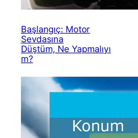
Başlangıç: Motor
Sevdasına
Düştüm, Ne Yapmalıyı
m?