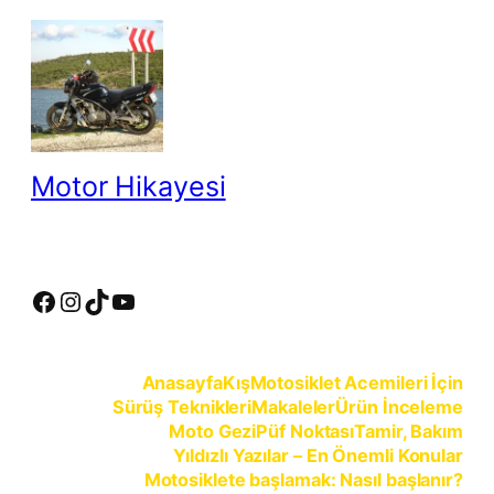
İçeriğe
geç
Motor Hikayesi
motosiklete binmeyin, motosikleti sürün
Facebook
Instagram
TikTok
YouTube
Anasayfa
Kış
Motosiklet Acemileri İçin
Sürüş Teknikleri
Makaleler
Ürün İnceleme
Moto Gezi
Püf Noktası
Tamir, Bakım
Yıldızlı Yazılar – En Önemli Konular
Motosiklete başlamak: Nasıl başlanır?