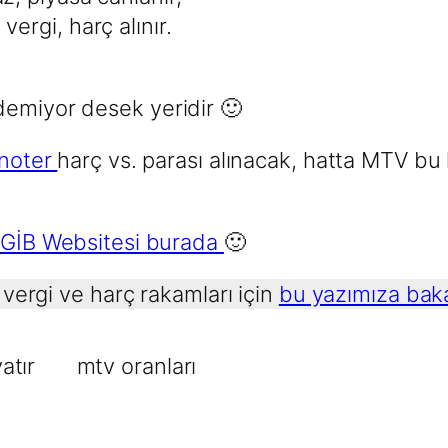
ergi, harç alınır.
demiyor desek yeridir 🙂
noter
harç vs. parası alınacak, hatta MTV bu
GİB Websitesi burada
🙂
 vergi ve harç rakamları için
bu yazımıza bakab
atır
mtv oranları