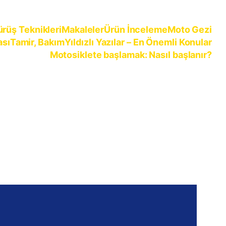
ürüş Teknikleri
Makaleler
Ürün İnceleme
Moto Gezi
ası
Tamir, Bakım
Yıldızlı Yazılar – En Önemli Konular
Motosiklete başlamak: Nasıl başlanır?