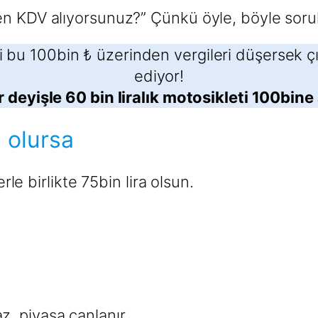
en KDV alıyorsunuz?” Çünkü öyle, böyle soru
u 100bin ₺ üzerinden vergileri düşersek çıpl
ediyor!
 deyişle 60 bin liralık motosikleti 100bine
ı olursa
erle birlikte 75bin lira olsun.
z, piyasa canlanır,