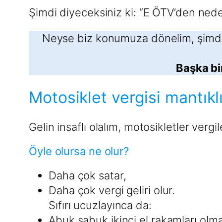
Şimdi diyeceksiniz ki: “E ÖTV’den ned
Neyse biz konumuza dönelim, şimdi b
Başka bir
Motosiklet vergisi mantıkl
Gelin insaflı olalım, motosikletler vergil
Öyle olursa ne olur?
Daha çok satar,
Daha çok vergi geliri olur.
Sıfırı ucuzlayınca da:
Abuk sabuk ikinci el rakamları olma