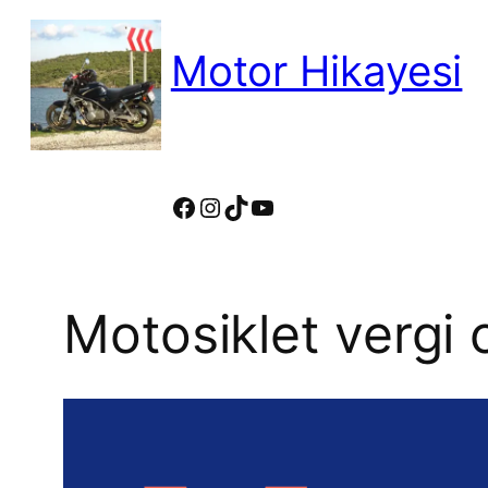
İçeriğe
geç
Motor Hikayesi
motosiklete binmeyin, motosikleti s
Facebook
Instagram
TikTok
YouTube
Motosiklet vergi o