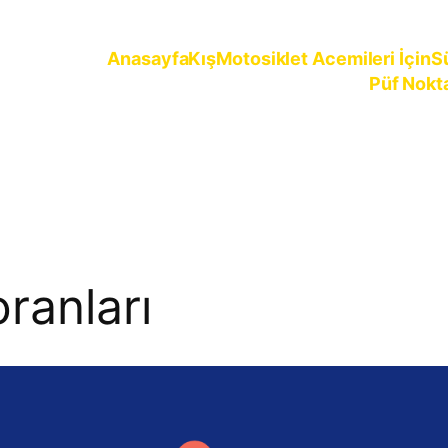
Anasayfa
Kış
Motosiklet Acemileri İçin
S
Püf Nokt
ürün
ranları