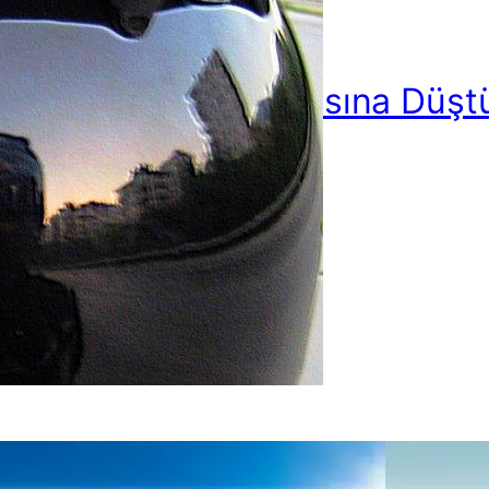
langıç: Motor Sevdasına Düş