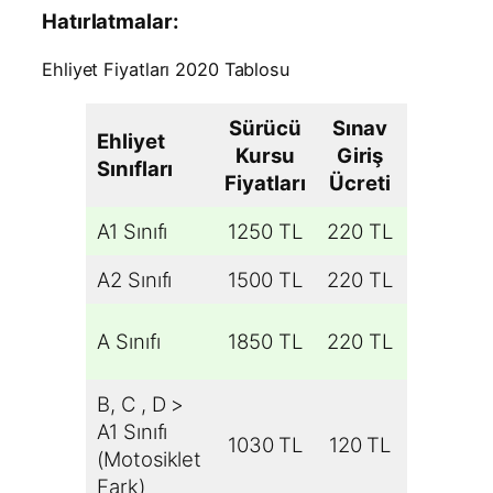
Hatırlatmalar:
Ehliyet Fiyatları 2020 Tablosu
Sürücü
Sınav
Ehliyet
Kursu
Giriş
Harçlar
Sınıfları
Fiyatları
Ücreti
A1 Sınıfı
1250 TL
220 TL
490 TL
A2 Sınıfı
1500 TL
220 TL
490 TL
A Sınıfı
1850 TL
220 TL
490 TL
B, C , D >
A1 Sınıfı
1030 TL
120 TL
490 TL
(Motosiklet
Fark)