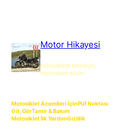
Motor Hikayesi
motosiklete binmeyin,
motosikleti sürün
Motosiklet Acemileri İçin
Püf Noktası
Git, Gör
Tamir & Bakım
Motosiklet İlk Yardım
Gizlilik