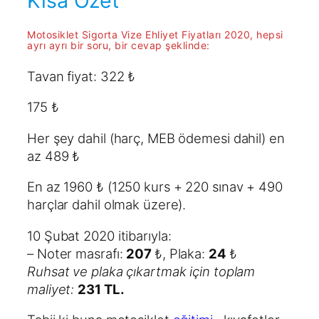
Kısa Özet
Motosiklet Sigorta Vize Ehliyet Fiyatları 2020, hepsi
ayrı ayrı bir soru, bir cevap şeklinde:
Tavan fiyat: 322 ₺
175 ₺
Her şey dahil (harç, MEB ödemesi dahil) en
az 489 ₺
En az 1960 ₺ (1250 kurs + 220 sınav + 490
harçlar dahil olmak üzere).
10 Şubat 2020 itibarıyla:
– Noter masrafı:
207
₺, Plaka:
24
₺
Ruhsat ve plaka çıkartmak için toplam
maliyet:
231 TL.