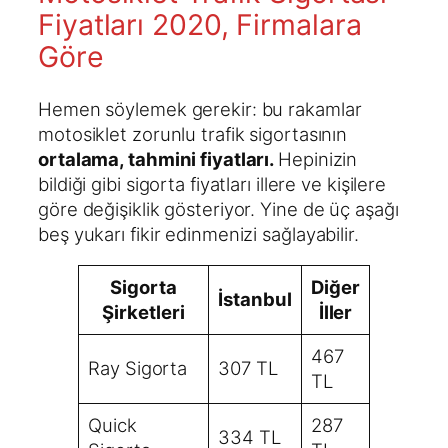
Fiyatları 2020, Firmalara
Göre
Hemen söylemek gerekir: bu rakamlar
motosiklet zorunlu trafik sigortasının
ortalama, tahmini fiyatları.
Hepinizin
bildiği gibi sigorta fiyatları illere ve kişilere
göre değişiklik gösteriyor. Yine de üç aşağı
beş yukarı fikir edinmenizi sağlayabilir.
Sigorta
Diğer
İstanbul
Şirketleri
İller
467
Ray Sigorta
307 TL
TL
Quick
287
334 TL