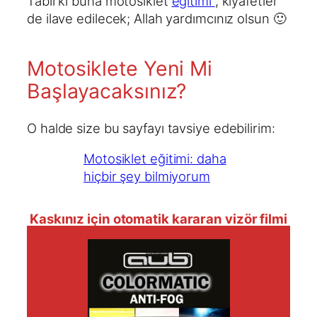
Tabii ki buna motosiklet
eğitimi
, kıyafetler
de ilave edilecek; Allah yardımcınız olsun 🙂
Motosiklete Yeni Mi
Başlayacaksınız?
O halde size bu sayfayı tavsiye edebilirim:
Motosiklet eğitimi: daha
hiçbir şey bilmiyorum
Kaskınız için otomatik kararan vizör filmi