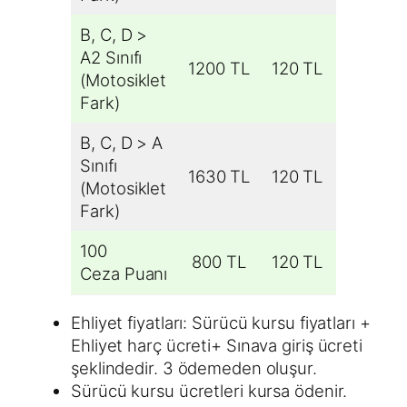
B, C, D >
A2 Sınıfı
1200 TL
120 TL
490 TL
(Motosiklet
Fark)
B, C, D > A
Sınıfı
1630 TL
120 TL
490 TL
(Motosiklet
Fark)
100
800 TL
120 TL
Ceza Puanı
Ehliyet fiyatları: Sürücü kursu fiyatları +
Ehliyet harç ücreti+ Sınava giriş ücreti
şeklindedir. 3 ödemeden oluşur.
Sürücü kursu ücretleri kursa ödenir.