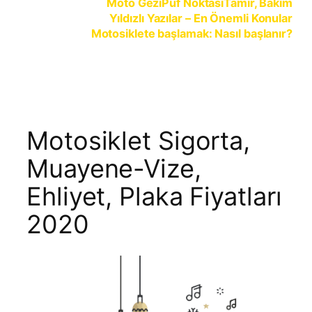
Moto Gezi
Püf Noktası
Tamir, Bakım
m
Yıldızlı Yazılar – En Önemli Konular
Motosiklete başlamak: Nasıl başlanır?
Motosiklet Sigorta,
Muayene-Vize,
Ehliyet, Plaka Fiyatları
2020