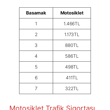
Basamak
Motosiklet
1
1.466TL
2
1.173TL
3
880TL
4
586TL
5
498TL
6
411TL
7
322TL
Motosiklet Trafik Sigortası