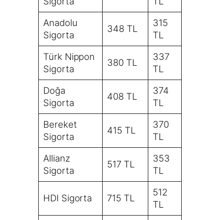
Sigorta
TL
Anadolu
315
348 TL
Sigorta
TL
Türk Nippon
337
380 TL
Sigorta
TL
Doğa
374
408 TL
Sigorta
TL
Bereket
370
415 TL
Sigorta
TL
Allianz
353
517 TL
Sigorta
TL
512
HDI Sigorta
715 TL
TL