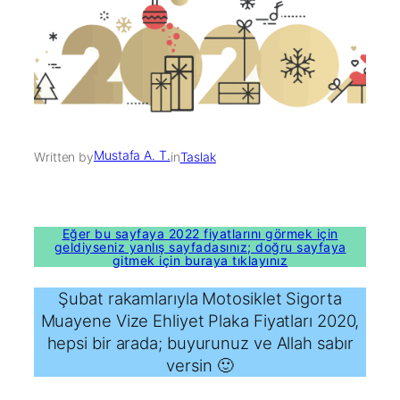
Mustafa A. T.
Written by
in
Taslak
Eğer bu sayfaya 2022 fiyatlarını görmek için
geldiyseniz yanlış sayfadasınız; doğru sayfaya
gitmek için buraya tıklayınız
Şubat rakamlarıyla Motosiklet Sigorta
Muayene Vize Ehliyet Plaka Fiyatları 2020,
hepsi bir arada; buyurunuz ve Allah sabır
versin 🙂