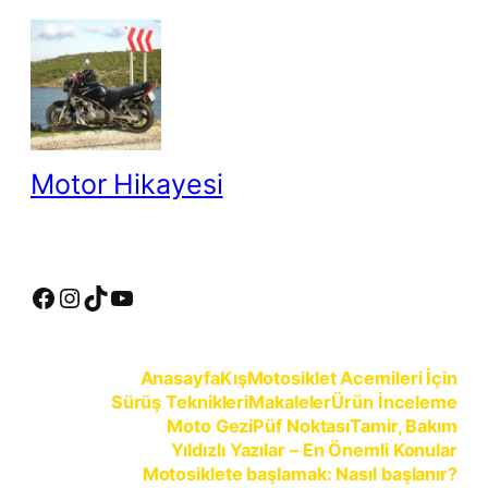
İçeriğe
geç
Motor Hikayesi
motosiklete binmeyin, motosikleti sürün
Facebook
Instagram
TikTok
YouTube
Anasayfa
Kış
Motosiklet Acemileri İçin
Sürüş Teknikleri
Makaleler
Ürün İnceleme
Moto Gezi
Püf Noktası
Tamir, Bakım
Yıldızlı Yazılar – En Önemli Konular
Motosiklete başlamak: Nasıl başlanır?