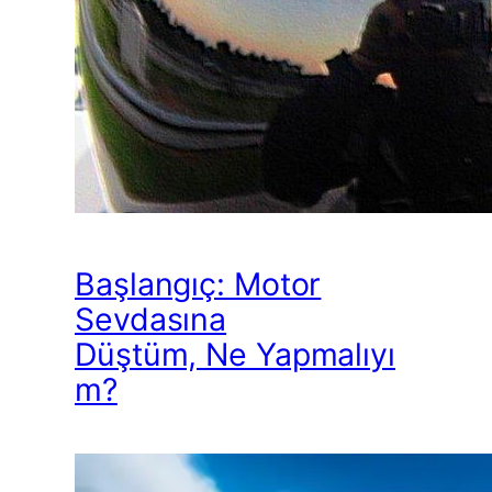
Başlangıç: Motor
Sevdasına
Düştüm, Ne Yapmalıyı
m?