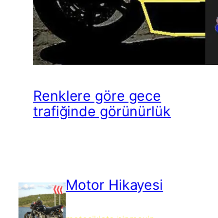
Renklere göre gece
trafiğinde görünürlük
Motor Hikayesi