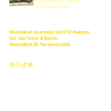
motosiklete binmeyin,
motosikleti sürün
Motosiklet Acemileri İçin
Püf Noktası
Git, Gör
Tamir & Bakım
Motosiklet İlk Yardım
Gizlilik
Facebook
Instagram
TikTok
YouTube