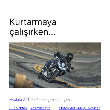
Kurtarmaya
çalışırken…
Mustafa A. T.
tarafından yazıldı,
bu yazı
Püf Noktası
 | 
Acemiler İçin
Motosiklet Sürüş Teknikleri