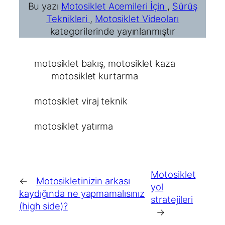
Bu yazı
Motosiklet Acemileri İçin
,
Sürüş
Teknikleri
,
Motosiklet Videoları
kategorilerinde yayınlanmıştır
motosiklet bakış
, 
motosiklet kaza
motosiklet kurtarma
motosiklet viraj teknik
motosiklet yatırma
Motosiklet
←
Motosikletinizin arkası
yol
kaydığında ne yapmamalısınız
stratejileri
(high side)?
→