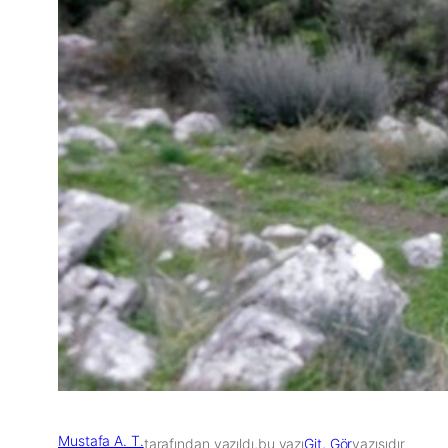
Mustafa A. T.
tarafından yazıldı,
bu yazı
Git, Gör
yazısıdır