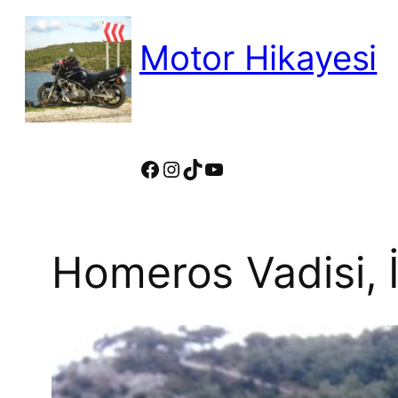
İçeriğe
geç
Motor Hikayesi
motosiklete binmeyin, motosikleti s
Facebook
Instagram
TikTok
YouTube
Homeros Vadisi, İ