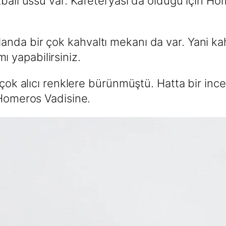
tball üssü var. Kafeteryası da olduğu için H
nda bir çok kahvaltı mekanı da var. Yani ka
 yapabilirsiniz.
 çok alıcı renklere bürünmüştü. Hatta bir in
 Homeros Vadisine.