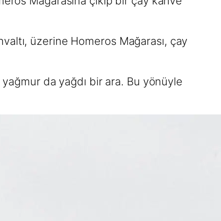
omeros Mağarasına çıkıp bir çay kahve
hvaltı, üzerine Homeros Mağarası, çay
ce yağmur da yağdı bir ara. Bu yönüyle