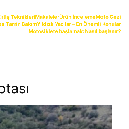
ürüş Teknikleri
Makaleler
Ürün İnceleme
Moto Gezi
ası
Tamir, Bakım
Yıldızlı Yazılar – En Önemli Konular
Motosiklete başlamak: Nasıl başlanır?
otası