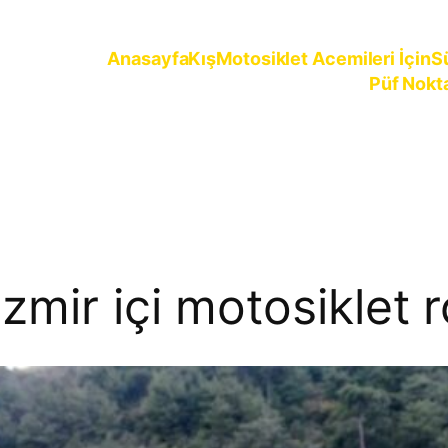
Anasayfa
Kış
Motosiklet Acemileri İçin
S
Püf Nokt
ürün
zmir içi motosiklet r