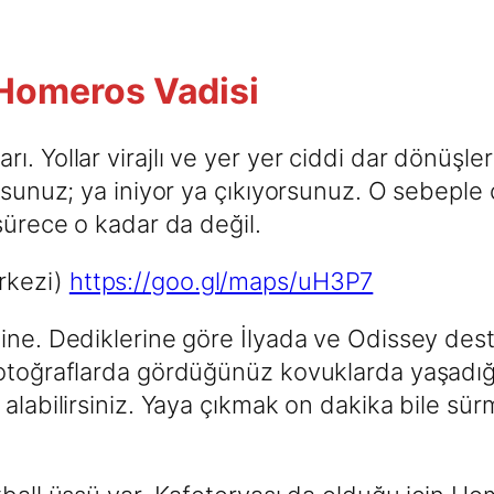
r Homeros Vadisi
. Yollar virajlı ve yer yer ciddi dar dönüşler
rsunuz; ya iniyor ya çıkıyorsunuz. O sebeple 
sürece o kadar da değil.
rkezi)
https://goo.gl/maps/uH3P7
ine. Dediklerine göre İlyada ve Odissey des
otoğraflarda gördüğünüz kovuklarda yaşadığı
 alabilirsiniz. Yaya çıkmak on dakika bile sü