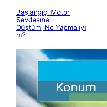
Başlangıç: Motor
Sevdasına
Düştüm, Ne Yapmalıyı
m?