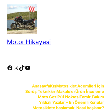
İçeriğe
geç
Motor Hikayesi
motosiklete binmeyin, motosikleti sürün
Facebook
Instagram
TikTok
YouTube
Anasayfa
Kış
Motosiklet Acemileri İçin
Sürüş Teknikleri
Makaleler
Ürün İnceleme
Moto Gezi
Püf Noktası
Tamir, Bakım
Yıldızlı Yazılar – En Önemli Konular
Motosiklete başlamak: Nasıl başlanır?