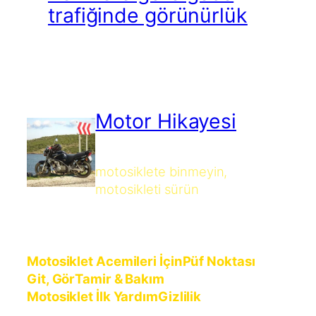
trafiğinde görünürlük
Motor Hikayesi
motosiklete binmeyin,
motosikleti sürün
Motosiklet Acemileri İçin
Püf Noktası
Git, Gör
Tamir & Bakım
Motosiklet İlk Yardım
Gizlilik