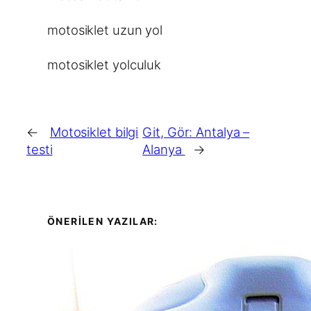
motosiklet uzun yol
motosiklet yolculuk
←
Motosiklet bilgi
Git, Gör: Antalya –
testi
Alanya
→
ÖNERİLEN YAZILAR: