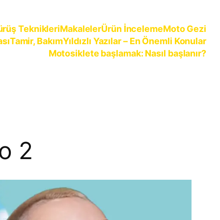
ürüş Teknikleri
Makaleler
Ürün İnceleme
Moto Gezi
ası
Tamir, Bakım
Yıldızlı Yazılar – En Önemli Konular
Motosiklete başlamak: Nasıl başlanır?
o 2