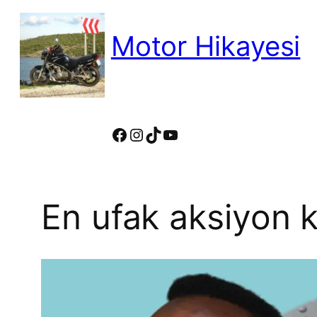
İçeriğe
geç
Motor Hikayesi
motosiklete binmeyin, motosikleti s
Facebook
Instagram
TikTok
YouTube
En ufak aksiyon 