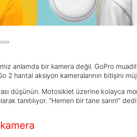
ısıdır
imiz anlamda bir kamera değil. GoPro muadil
Go 2 hantal aksiyon kameralarının bitişini müj
sı düşünün. Motosiklet üzerine kolayca mon
rak tanıtılıyor. “Hemen bir tane sarın!” dedi
n kamera