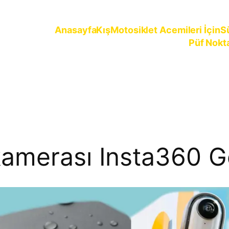
Anasayfa
Kış
Motosiklet Acemileri İçin
S
Püf Nokt
ürün
kamerası Insta360 G