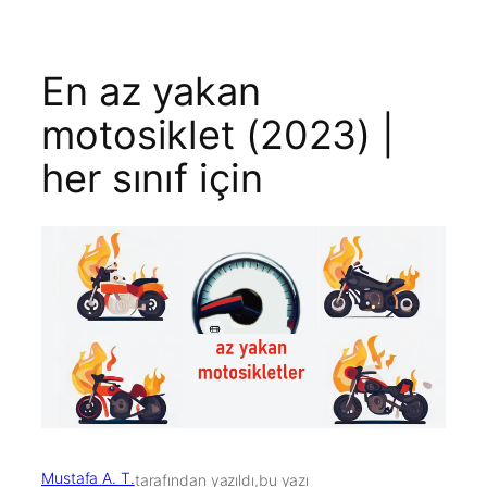
m
En az yakan
motosiklet (2023) |
her sınıf için
Mustafa A. T.
tarafından yazıldı,
bu yazı