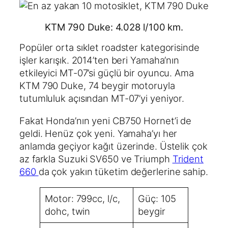
KTM 790 Duke: 4.028 l/100 km.
Popüler orta sıklet roadster kategorisinde
işler karışık. 2014’ten beri Yamaha’nın
etkileyici MT-07’si güçlü bir oyuncu. Ama
KTM 790 Duke, 74 beygir motoruyla
tutumluluk açısından MT-07’yi yeniyor.
Fakat Honda’nın yeni CB750 Hornet’i de
geldi. Henüz çok yeni. Yamaha’yı her
anlamda geçiyor kağıt üzerinde. Üstelik çok
az farkla Suzuki SV650 ve Triumph
Trident
660
da çok yakın tüketim değerlerine sahip.
Motor: 799cc, l/c,
Güç: 105
dohc, twin
beygir