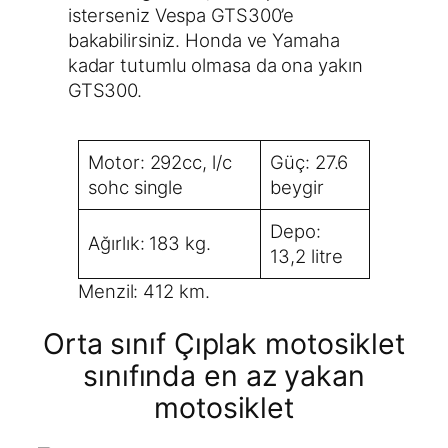
isterseniz Vespa GTS300’e
bakabilirsiniz. Honda ve Yamaha
kadar tutumlu olmasa da ona yakın
GTS300.
Motor: 292cc, l/c
Güç: 27.6
sohc single
beygir
Depo:
Ağırlık: 183 kg.
13,2 litre
Menzil: 412 km.
Orta sınıf Çıplak motosiklet
sınıfında en az yakan
motosiklet