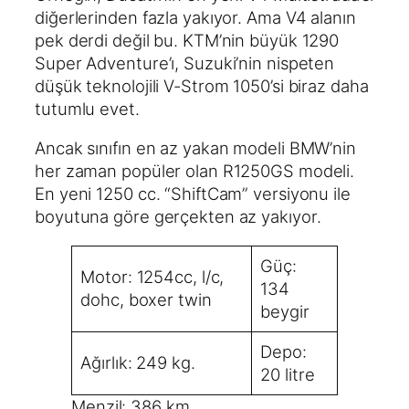
diğerlerinden fazla yakıyor. Ama V4 alanın
pek derdi değil bu. KTM’nin büyük 1290
Super Adventure’ı, Suzuki’nin nispeten
düşük teknolojili V-Strom 1050’si biraz daha
tutumlu evet.
Ancak sınıfın en az yakan modeli BMW’nin
her zaman popüler olan R1250GS modeli.
En yeni 1250 cc. “ShiftCam” versiyonu ile
boyutuna göre gerçekten az yakıyor.
Güç:
Motor: 1254cc, l/c,
134
dohc, boxer twin
beygir
Depo:
Ağırlık: 249 kg.
20 litre
Menzil: 386 km.