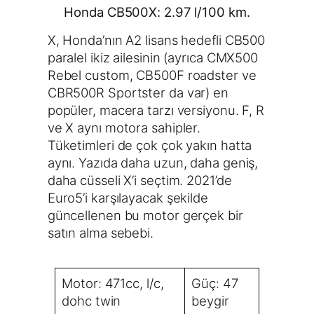
Honda CB500X: 2.97 l/100 km.
X, Honda’nın A2 lisans hedefli CB500
paralel ikiz ailesinin (ayrıca CMX500
Rebel custom, CB500F roadster ve
CBR500R Sportster da var) en
popüler, macera tarzı versiyonu. F, R
ve X aynı motora sahipler.
Tüketimleri de çok çok yakın hatta
aynı. Yazıda daha uzun, daha geniş,
daha cüsseli X’i seçtim. 2021’de
Euro5’i karşılayacak şekilde
güncellenen bu motor gerçek bir
satın alma sebebi.
Motor: 471cc, l/c,
Güç: 47
dohc twin
beygir