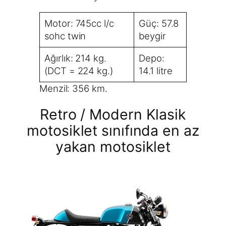
Motor: 745cc l/c
Güç: 57.8
sohc twin
beygir
Ağırlık: 214 kg.
Depo:
(DCT = 224 kg.)
14.1 litre
Menzil: 356 km.
Retro / Modern Klasik
motosiklet sınıfında en az
yakan motosiklet