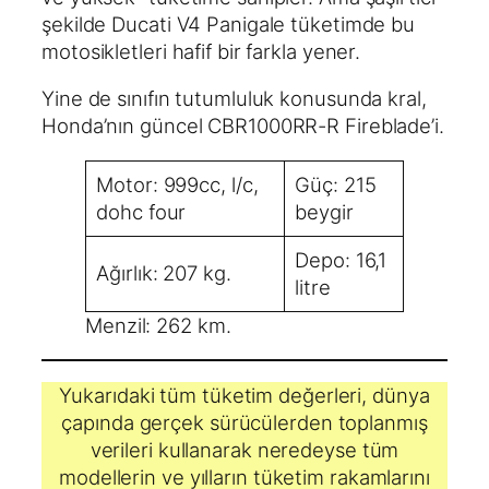
şekilde Ducati V4 Panigale tüketimde bu
motosikletleri hafif bir farkla yener.
Yine de sınıfın tutumluluk konusunda kral,
Honda’nın güncel CBR1000RR-R Fireblade’i.
Motor: 999cc, l/c,
Güç: 215
dohc four
beygir
Depo: 16,1
Ağırlık: 207 kg.
litre
Menzil: 262 km.
Yukarıdaki tüm tüketim değerleri, dünya
çapında gerçek sürücülerden toplanmış
verileri kullanarak neredeyse tüm
modellerin ve yılların tüketim rakamlarını