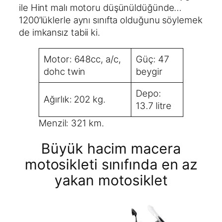
ile Hint malı motoru düşünüldüğünde…
1200’lüklerle aynı sınıfta olduğunu söylemek
de imkansız tabii ki.
Motor: 648cc, a/c,
Güç: 47
dohc twin
beygir
Depo:
Ağırlık: 202 kg.
13.7 litre
Menzil: 321 km.
Büyük hacim macera
motosikleti sınıfında en az
yakan motosiklet