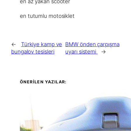
en az yakan scooter
en tutumlu motosiklet
←
Türkiye kamp ve
BMW önden çarpışma
bungalov tesisleri
uyarı sistemi
→
ÖNERİLEN YAZILAR: