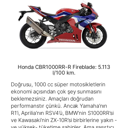
Honda CBR1000RR-R Fireblade: 5.113
l/100 km.
Doğrusu, 1000 cc süper motosikletlerin
ekonomi açısından çok şey sunmasını
beklemezsiniz. Amaçları doğrudan
performanstır çünkü. Ancak Yamaha’nın
R1’i, Aprilia’nın RSV4’ü, BMW’nin S1000RR’si
ve Kawasaki’nin ZX-10R’si birbirlerine yakın -
ve yüksek- tüketime sahipler. Ama şaşırtıcı