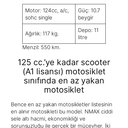
Motor: 124cc, a/c,
Güç: 10.7
sohc single
beygir
Depo: 11
Ağırlık: 117 kg.
litre
Menzil: 550 km.
125 cc.’ye kadar scooter
(A1 lisansı) motosiklet
sınıfında en az yakan
motosiklet
Bence en az yakan motosikletler listesinin
en alınır motosikleti bu model. NMAX ciddi
sele altı hacmi, ekonomikliği ve
sorunsuzluğu ile gerçek bir mücevher. İki