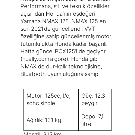
Performans, stil ve teknik özellikler
açısından Honda’nın eşdeğeri
Yamaha NMAX 125. NMAX 125 en
son 2021’de güncellendi. VVT
özelliğine sahip güncellenmiş motor,
tutumlulukta Honda kadar başarılı.
Hatta güncel PCX125’i de geçiyor
(Fuelly.com’a göre). Honda gibi
NMAX de dur-kalk teknolojisine,
Bluetooth uyumluluğuna sahip.
Motor: 125cc, l/c,
Güç: 12.3
sohc single
beygir
Depo: 7,1
Ağırlık: 131 kg.
litre
Menzil: 315 km.