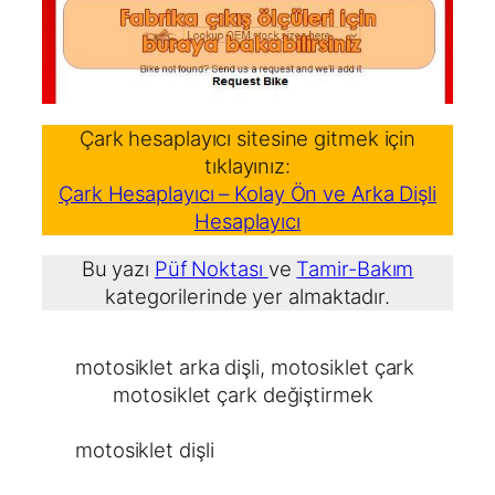
Çark hesaplayıcı sitesine gitmek için
tıklayınız:
Çark Hesaplayıcı – Kolay Ön ve Arka Dişli
Hesaplayıcı
Bu yazı
Püf Noktası
ve
Tamir-Bakım
kategorilerinde yer almaktadır.
motosiklet arka dişli
, 
motosiklet çark
motosiklet çark değiştirmek
motosiklet dişli