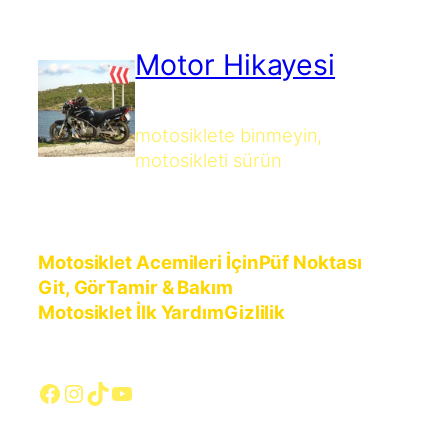
Motor Hikayesi
motosiklete binmeyin,
motosikleti sürün
Motosiklet Acemileri İçin
Püf Noktası
Git, Gör
Tamir & Bakım
Motosiklet İlk Yardım
Gizlilik
Facebook
Instagram
TikTok
YouTube