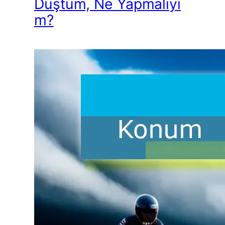
Düştüm, Ne Yapmalıyı
m?