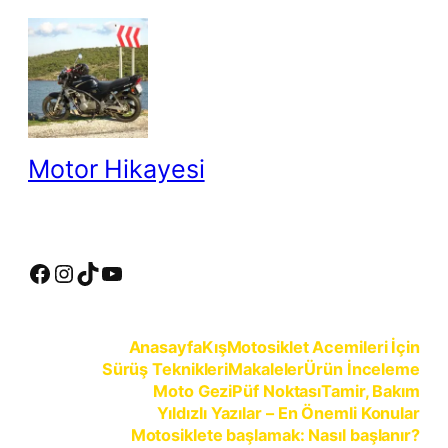
İçeriğe
geç
Motor Hikayesi
motosiklete binmeyin, motosikleti sürün
Facebook
Instagram
TikTok
YouTube
Anasayfa
Kış
Motosiklet Acemileri İçin
Sürüş Teknikleri
Makaleler
Ürün İnceleme
Moto Gezi
Püf Noktası
Tamir, Bakım
Yıldızlı Yazılar – En Önemli Konular
Motosiklete başlamak: Nasıl başlanır?