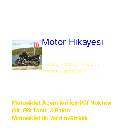
Motor Hikayesi
motosiklete binmeyin,
motosikleti sürün
Motosiklet Acemileri İçin
Püf Noktası
Git, Gör
Tamir & Bakım
Motosiklet İlk Yardım
Gizlilik