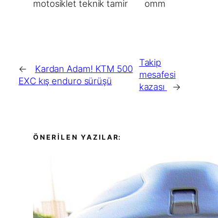
motosiklet teknik tamir
omm
Takip
←
Kardan Adam! KTM 500
mesafesi
EXC kış enduro sürüşü
kazası
→
ÖNERİLEN YAZILAR: