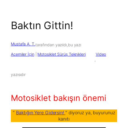
Baktın Gittin!
Mustafa A. T.
tarafından yazıldı,
bu yazı
Acemiler İçin
 | 
Motosiklet Sürüş Teknikleri
Video
        ,

yazısıdır
Motosiklet bakışın önemi
“
Baktığın Yere Gidersin!
” diyoruz ya, buyurunuz
kanıtı