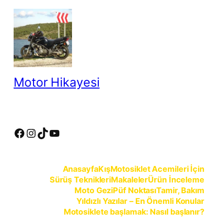
İçeriğe
geç
Motor Hikayesi
motosiklete binmeyin, motosikleti sürün
Facebook
Instagram
TikTok
YouTube
Anasayfa
Kış
Motosiklet Acemileri İçin
Sürüş Teknikleri
Makaleler
Ürün İnceleme
Moto Gezi
Püf Noktası
Tamir, Bakım
Yıldızlı Yazılar – En Önemli Konular
Motosiklete başlamak: Nasıl başlanır?