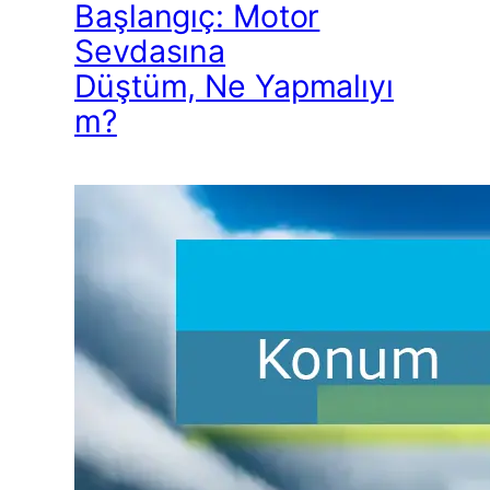
Başlangıç: Motor
Sevdasına
Düştüm, Ne Yapmalıyı
m?