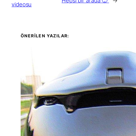
Hepsi bir arada 🙂
→
videosu
ÖNERİLEN YAZILAR: