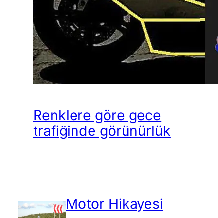
Renklere göre gece
trafiğinde görünürlük
Motor Hikayesi