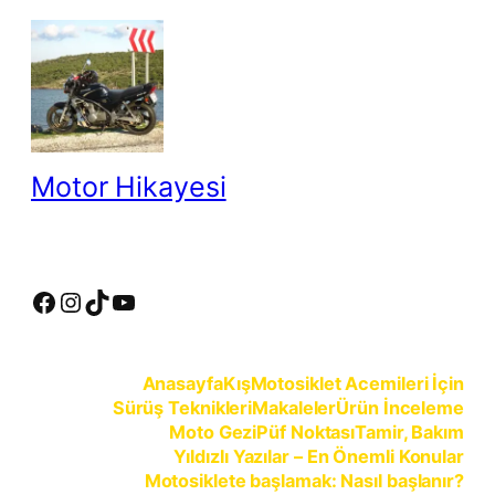
İçeriğe
geç
Motor Hikayesi
motosiklete binmeyin, motosikleti sürün
Facebook
Instagram
TikTok
YouTube
Anasayfa
Kış
Motosiklet Acemileri İçin
Sürüş Teknikleri
Makaleler
Ürün İnceleme
Moto Gezi
Püf Noktası
Tamir, Bakım
Yıldızlı Yazılar – En Önemli Konular
Motosiklete başlamak: Nasıl başlanır?