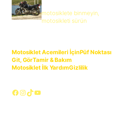
motosiklete binmeyin,
motosikleti sürün
Motosiklet Acemileri İçin
Püf Noktası
Git, Gör
Tamir & Bakım
Motosiklet İlk Yardım
Gizlilik
Facebook
Instagram
TikTok
YouTube