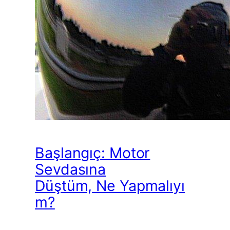
Başlangıç: Motor
Sevdasına
Düştüm, Ne Yapmalıyı
m?