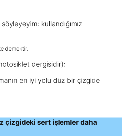
 söyleyeyim: kullandığımız
ke demektir.
 motosiklet dergisidir):
ıtmanın en iyi yolu düz bir çizgide
üz çizgideki sert işlemler daha