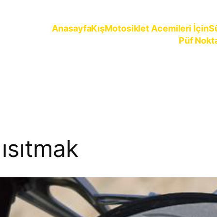
Anasayfa
Kış
Motosiklet Acemileri İçin
S
Püf Nokt
ürün
 ısıtmak