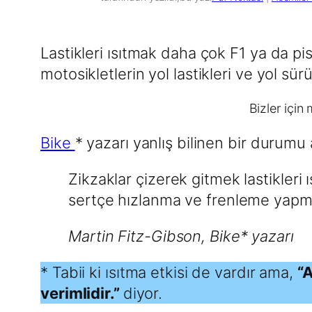
Lastikleri ısıtmak daha çok F1 ya da p
motosikletlerin yol lastikleri ve yol sürü
Bizler için
Bike
* yazarı yanlış bilinen bir durumu 
Zikzaklar çizerek gitmek lastikleri ı
sertçe hızlanma ve frenleme yapma
Martin Fitz-Gibson, Bike* yazarı
* Tabii ki ısıtma etkisi de vardır ama,
“A
verimlidir.”
diyor.