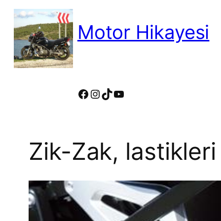
İçeriğe
geç
Motor Hikayesi
motosiklete binmeyin, motosikleti s
Facebook
Instagram
TikTok
YouTube
Zik-Zak, lastikleri