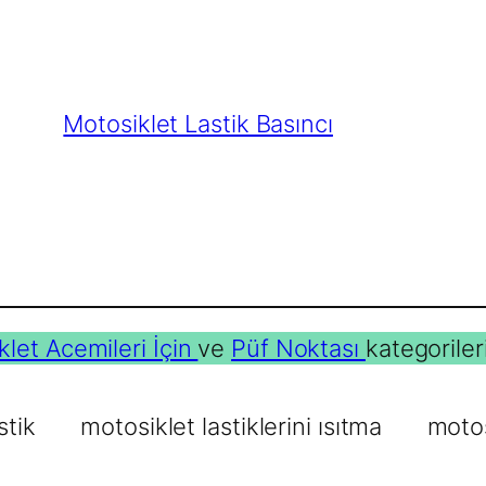
Motosiklet Lastik Basıncı
klet Acemileri İçin
ve
Püf Noktası
kategoriler
stik
motosiklet lastiklerini ısıtma
motos