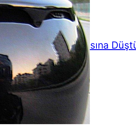
langıç: Motor Sevdasına Düş