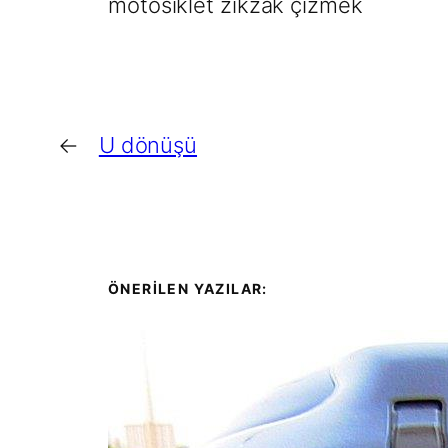
motosiklet zikzak çizmek
←
U dönüşü
ÖNERİLEN YAZILAR: