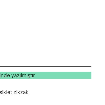
inde yazılmıştır
iklet zikzak