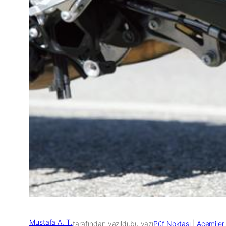
Mustafa A. T.
tarafından yazıldı,
bu yazı
Püf Noktası
 | 
Acemiler 