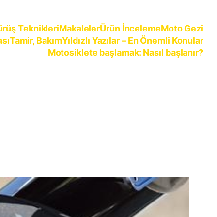
ürüş Teknikleri
Makaleler
Ürün İnceleme
Moto Gezi
ası
Tamir, Bakım
Yıldızlı Yazılar – En Önemli Konular
Motosiklete başlamak: Nasıl başlanır?