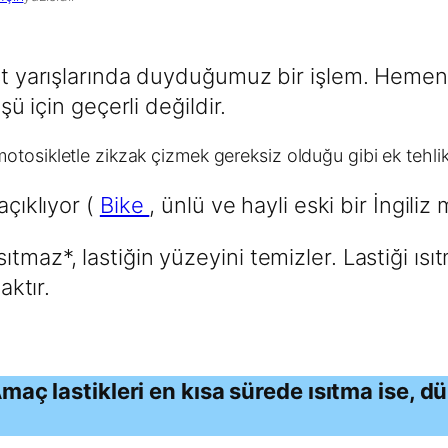
ist yarışlarında duyduğumuz bir işlem. Hemen
şü için geçerli değildir.
 motosikletle zikzak çizmek gereksiz olduğu gibi ek tehli
açıklıyor (
Bike
, ünlü ve hayli eski bir İngiliz
sıtmaz*, lastiğin yüzeyini temizler. Lastiği ıs
ktır.
maç lastikleri en kısa sürede ısıtma ise, d