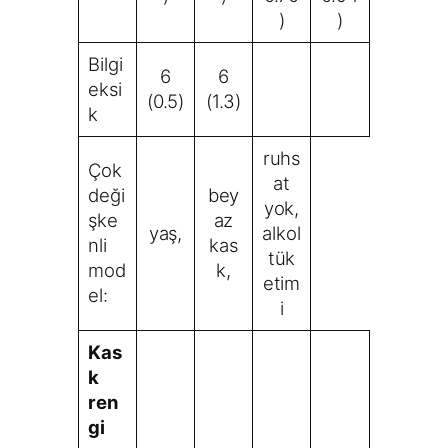
)
)
Bilgi
6
6
eksi
(0.5)
(1.3)
k
ruhs
Çok
at
deği
bey
yok,
şke
az
yaş,
alkol
nli
kas
tük
mod
k,
etim
el:
i
Kas
k
ren
gi