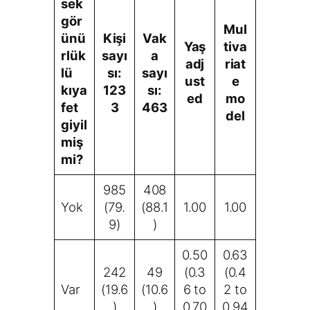
sek
gör
Mul
ünü
Kişi
Vak
Yaş
tiva
rlük
sayı
a
adj
riat
lü
sı:
sayı
ust
e
kıya
123
sı:
ed
mo
fet
3
463
del
giyil
miş
mi?
985
408
Yok
(79.
(88.1
1.00
1.00
9)
)
0.50
0.63
242
49
(0.3
(0.4
Var
(19.6
(10.6
6 to
2 to
)
)
0.70
0.94