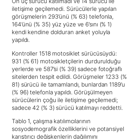
On üç sürücü katılmadı ve 14 sürücü ile
iletişime geçilemedi. Sürücülerle yapılan
görüşmelerin 293’ünü (% 63) telefonla,
164’ünü (% 35) yüz yüze ve 6’sını (% 1)
kendi kendine dolduran anket yoluyla
yapıldı.
Kontroller 1518 motosiklet sürücüsüydü:
931 (% 61) motosikletçilerin durdurulduğu
yerlerde ve 587’si (% 39) sadece fotoğraflı
sitelerden tespit edildi. Görüşmeler 1233 (%
81) sürücü ile tamamlandı, bunlardan 1189’u
(% 96) telefonla yapıldı. Görüşülmeyen
sürücülerin çoğu ile iletişime geçilemedi;
sadece 42 (% 3) sürücü katılmayı reddetti.
Tablo 1, çalışma katılımcılarının
sosyodemografik özelliklerini ve potansiyel
karıştırıcı değişkenlerin dağılımını