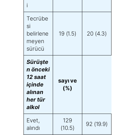
i
Tecrübe
si
belirlene
19 (1.5)
20 (4.3)
meyen
sürücü
Sürüşte
n önceki
12 saat
sayı ve
içinde
(%)
alınan
her tür
alkol
Evet,
129
92 (19.9)
alındı
(10.5)