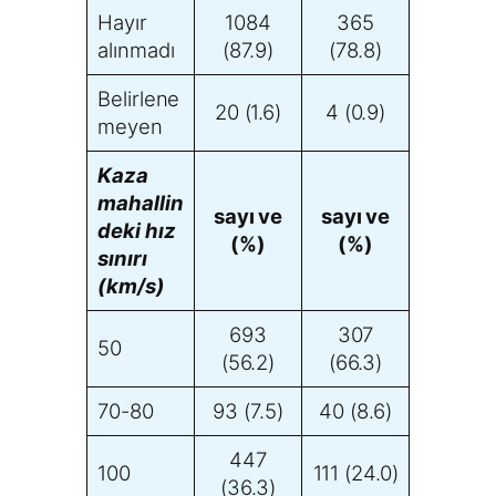
Hayır
1084
365
alınmadı
(87.9)
(78.8)
Belirlene
20 (1.6)
4 (0.9)
meyen
Kaza
mahallin
sayı ve
sayı ve
deki hız
(%)
(%)
sınırı
(km/s)
693
307
50
(56.2)
(66.3)
70-80
93 (7.5)
40 (8.6)
447
100
111 (24.0)
(36.3)