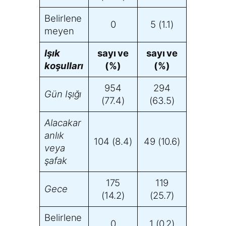
Belirlene
0
5 (1.1)
meyen
Işık
sayı ve
sayı ve
koşulları
(%)
(%)
954
294
Gün Işığı
(77.4)
(63.5)
Alacakar
anlık
104 (8.4)
49 (10.6)
veya
şafak
175
119
Gece
(14.2)
(25.7)
Belirlene
0
1 (0.2)