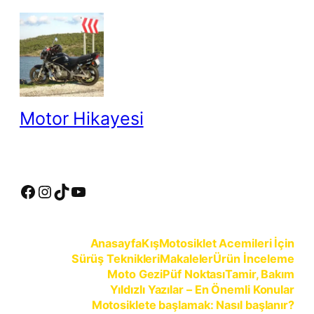
İçeriğe
geç
Motor Hikayesi
motosiklete binmeyin, motosikleti sürün
Facebook
Instagram
TikTok
YouTube
Anasayfa
Kış
Motosiklet Acemileri İçin
Sürüş Teknikleri
Makaleler
Ürün İnceleme
Moto Gezi
Püf Noktası
Tamir, Bakım
Yıldızlı Yazılar – En Önemli Konular
Motosiklete başlamak: Nasıl başlanır?