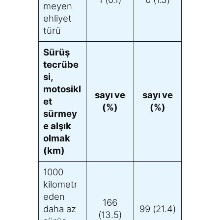
meyen
ehliyet
türü
Sürüş
tecrübe
si,
motosikl
sayı ve
sayı ve
et
(%)
(%)
sürmey
e alşık
olmak
(km)
1000
kilometr
eden
166
daha az
99 (21.4)
(13.5)