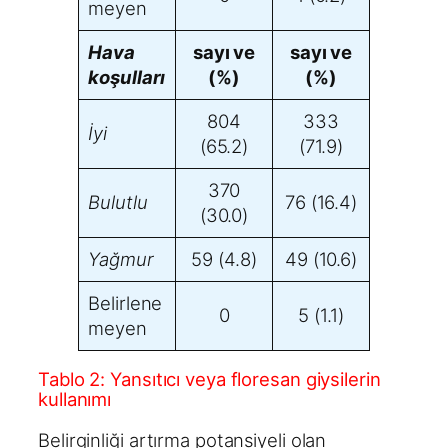
meyen
Hava
sayı ve
sayı ve
koşulları
(%)
(%)
804
333
İyi
(65.2)
(71.9)
370
Bulutlu
76 (16.4)
(30.0)
Yağmur
59 (4.8)
49 (10.6)
Belirlene
0
5 (1.1)
meyen
Tablo 2: Yansıtıcı veya floresan giysilerin
kullanımı
Belirginliği artırma potansiyeli olan