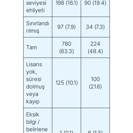
seviyesi
198 (16.1)
90 (19.4)
ehliyeti
Sınırlandı
97 (7.9)
34 (7.3)
rılmış
780
224
Tam
(63.3)
(48.4)
Lisans
yok,
süresi
100
125 (10.1)
dolmuş
(21.6)
veya
kayıp
Eksik
bilgi /
belirlene
1 (0.1)
6 (1.3)