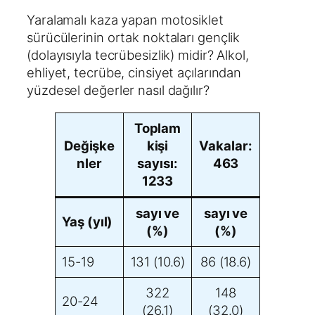
Yaralamalı kaza yapan motosiklet
sürücülerinin ortak noktaları gençlik
(dolayısıyla tecrübesizlik) midir? Alkol,
ehliyet, tecrübe, cinsiyet açılarından
yüzdesel değerler nasıl dağılır?
Toplam
Değişke
kişi
Vakalar:
nler
sayısı:
463
1233
sayı ve
sayı ve
Yaş (yıl)
(%)
(%)
15-19
131 (10.6)
86 (18.6)
322
148
20-24
(26.1)
(32.0)