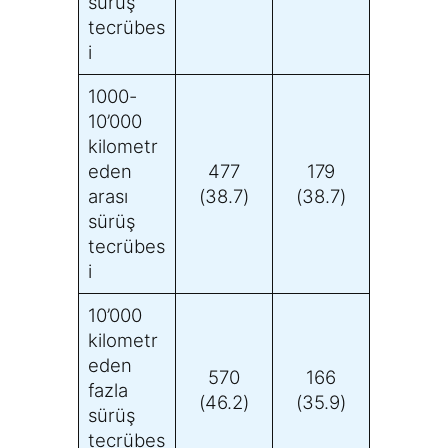
sürüş
tecrübes
i
1000-
10’000
kilometr
eden
477
179
arası
(38.7)
(38.7)
sürüş
tecrübes
i
10’000
kilometr
eden
570
166
fazla
(46.2)
(35.9)
sürüş
tecrübes