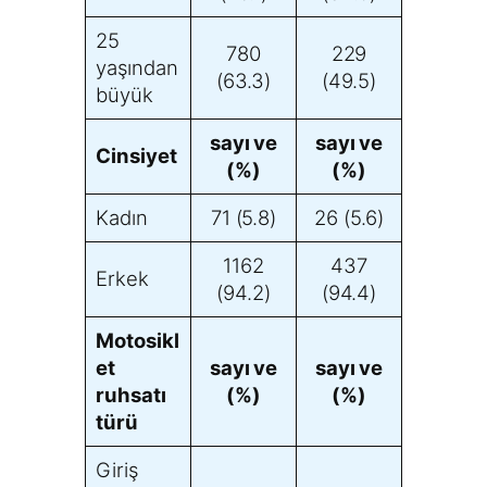
25
780
229
yaşından
(63.3)
(49.5)
büyük
sayı ve
sayı ve
Cinsiyet
(%)
(%)
Kadın
71 (5.8)
26 (5.6)
1162
437
Erkek
(94.2)
(94.4)
Motosikl
et
sayı ve
sayı ve
ruhsatı
(%)
(%)
türü
Giriş