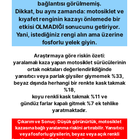
bağlantısı görülmemiş.
Dikkat, bu aynı zamanda: motosiklet ve
kıyafet renginin kazayı önlemede bir
etkisi OLMADIĞI sonucunu getiriyor.
Yani, istediğiniz rengi alın ama üzerine
fosforlu yelek giyin.
Araştırmaya göre riskin özeti:
yaralamalı kaza yapan motosiklet sürücülerinin
ortak noktaları değerlendirildiğinde
yansıtıcı veya parlak giysiler giymemek %33,
beyaz dışında herhangi bir renkte kask takmak
%18,
koyu renkli kask takmak %11 ve
gündüz farlar kapalı gitmek %7 ek tehlike
yaratmaktadır.
Çıkarım ve Sonuç: Düşük görünürlük, motosiklet
kazasına bağlı yaralanma riskini artırabilir. Yansıtıcı
veya fosforlu giysilerin, beyaz veya açık renkli