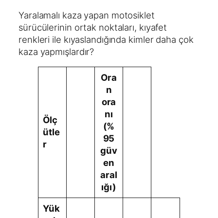
Yaralamalı kaza yapan motosiklet
sürücülerinin ortak noktaları, kıyafet
renkleri ile kıyaslandığında kimler daha çok
kaza yapmışlardır?
Ora
n
ora
nı
Ölç
(%
ütle
95
r
güv
en
aral
ığı)
Yük