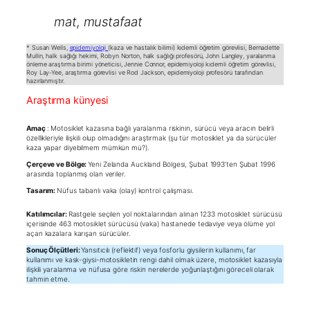
mat, mustafaat
* Susan Wells,
epidemiyoloji
(kaza ve hastalık bilimi) kıdemli öğretim görevlisi, Bernadette
Mullin, halk sağlığı hekimi, Robyn Norton, halk sağlığı profesörü, John Langley, yaralanma
önleme araştırma birimi yöneticisi, Jennie Connor, epidemiyoloji kıdemli öğretim görevlisi,
Roy Lay-Yee, araştırma görevlisi ve Rod Jackson, epidemiyoloji profesörü tarafından
hazırlanmıştır.
Araştırma künyesi
Amaç
: Motosiklet kazasına bağlı yaralanma riskinin, sürücü veya aracın belirli
özellikleriyle ilişkili olup olmadığını araştırmak (şu tür motosiklet ya da sürücüler
kaza yapar diyebilmem mümkün mü?).
Çerçeve ve Bölge:
Yeni Zelanda Auckland Bölgesi, Şubat 1993’ten Şubat 1996
arasında toplanmış olan veriler.
Tasarım:
Nüfus tabanlı vaka (olay) kontrol çalışması.
Katılımcılar:
Rastgele seçilen yol noktalarından alınan 1233 motosiklet sürücüsü
içerisinde 463 motosiklet sürücüsü (vaka) hastanede tedaviye veya ölüme yol
açan kazalara karışan sürücüler.
Sonuç Ölçütleri:
Yansıtıcılı (reflektif) veya fosforlu giysilerin kullanımı, far
kullanımı ve kask-giysi-motosikletin rengi dahil olmak üzere, motosiklet kazasıyla
ilişkili yaralanma ve nüfusa göre riskin nerelerde yoğunlaştığını göreceli olarak
tahmin etme.