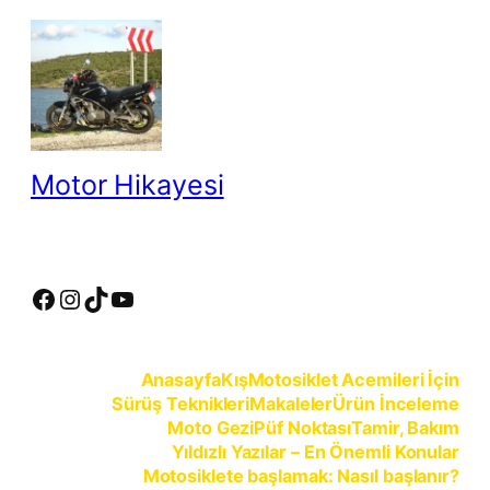
İçeriğe
geç
Motor Hikayesi
motosiklete binmeyin, motosikleti sürün
Facebook
Instagram
TikTok
YouTube
Anasayfa
Kış
Motosiklet Acemileri İçin
Sürüş Teknikleri
Makaleler
Ürün İnceleme
Moto Gezi
Püf Noktası
Tamir, Bakım
Yıldızlı Yazılar – En Önemli Konular
Motosiklete başlamak: Nasıl başlanır?