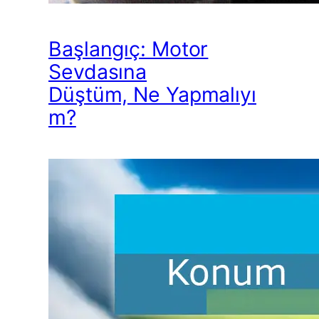
Başlangıç: Motor
Sevdasına
Düştüm, Ne Yapmalıyı
m?