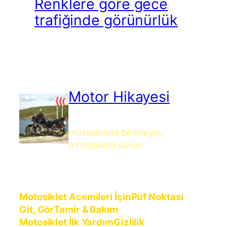
Renklere göre gece
trafiğinde görünürlük
Motor Hikayesi
motosiklete binmeyin,
motosikleti sürün
Motosiklet Acemileri İçin
Püf Noktası
Git, Gör
Tamir & Bakım
Motosiklet İlk Yardım
Gizlilik