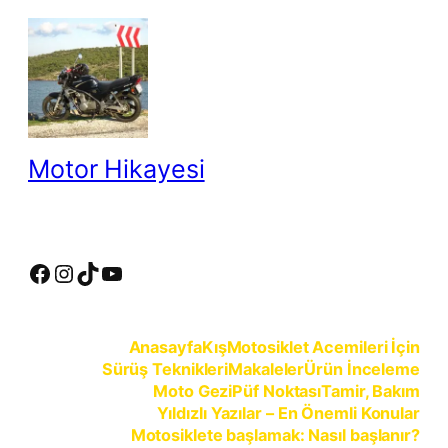
İçeriğe
geç
Motor Hikayesi
motosiklete binmeyin, motosikleti sürün
Facebook
Instagram
TikTok
YouTube
Anasayfa
Kış
Motosiklet Acemileri İçin
Sürüş Teknikleri
Makaleler
Ürün İnceleme
Moto Gezi
Püf Noktası
Tamir, Bakım
Yıldızlı Yazılar – En Önemli Konular
Motosiklete başlamak: Nasıl başlanır?