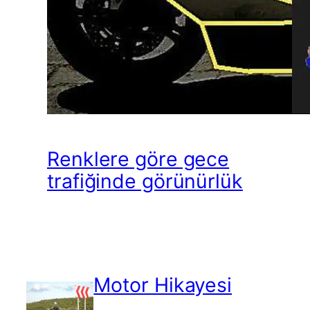
Renklere göre gece
trafiğinde görünürlük
Motor Hikayesi