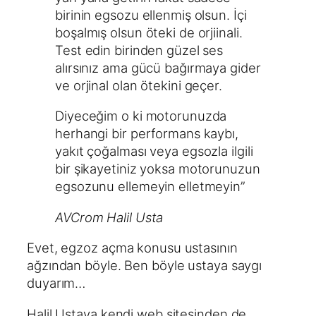
birinin egsozu ellenmiş olsun. İçi
boşalmış olsun öteki de orjiinali.
Test edin birinden güzel ses
alırsınız ama gücü bağırmaya gider
ve orjinal olan ötekini geçer.
Diyeceğim o ki motorunuzda
herhangi bir performans kaybı,
yakıt çoğalması veya egsozla ilgili
bir şikayetiniz yoksa motorunuzun
egsozunu ellemeyin elletmeyin”
AVCrom Halil Usta
Evet, egzoz açma konusu ustasının
ağzından böyle. Ben böyle ustaya saygı
duyarım…
Halil Ustaya kendi web sitesinden de