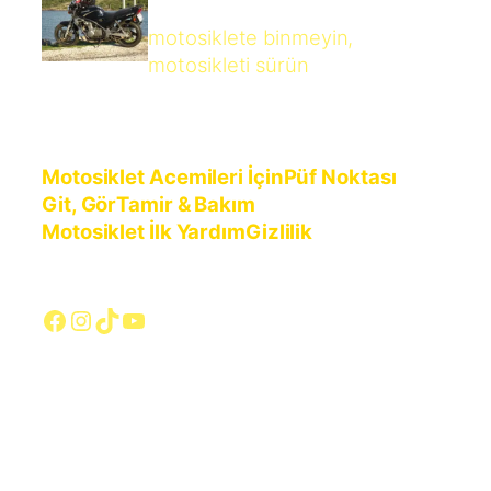
motosiklete binmeyin,
motosikleti sürün
Motosiklet Acemileri İçin
Püf Noktası
Git, Gör
Tamir & Bakım
Motosiklet İlk Yardım
Gizlilik
Facebook
Instagram
TikTok
YouTube