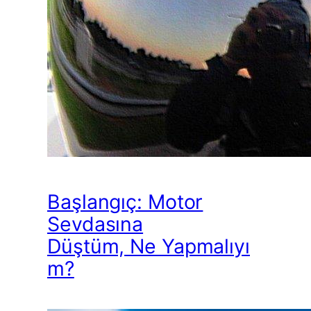
Başlangıç: Motor
Sevdasına
Düştüm, Ne Yapmalıyı
m?