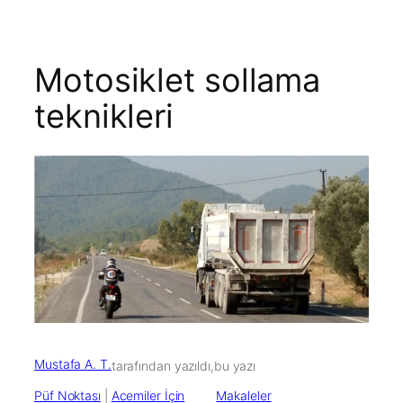
Motosiklet sollama
teknikleri
Mustafa A. T.
tarafından yazıldı,
bu yazı
Püf Noktası
 | 
Acemiler İçin
Makaleler