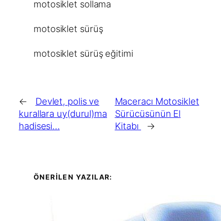
motosiklet sollama
motosiklet sürüş
motosiklet sürüş eğitimi
←
Devlet, polis ve
Maceracı Motosiklet
kurallara uy(durul)ma
Sürücüsünün El
hadisesi…
Kitabı
→
ÖNERİLEN YAZILAR: