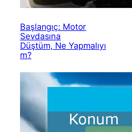
Başlangıç: Motor
Sevdasına
Düştüm, Ne Yapmalıyı
m?