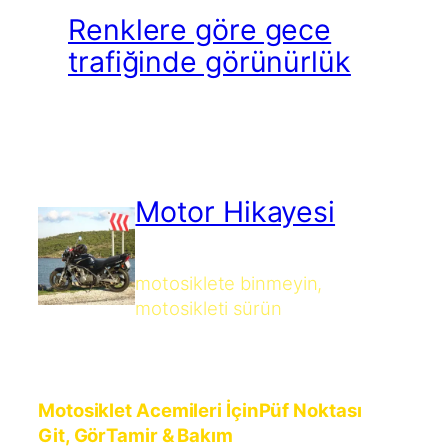
Renklere göre gece
trafiğinde görünürlük
Motor Hikayesi
motosiklete binmeyin,
motosikleti sürün
Motosiklet Acemileri İçin
Püf Noktası
Git, Gör
Tamir & Bakım