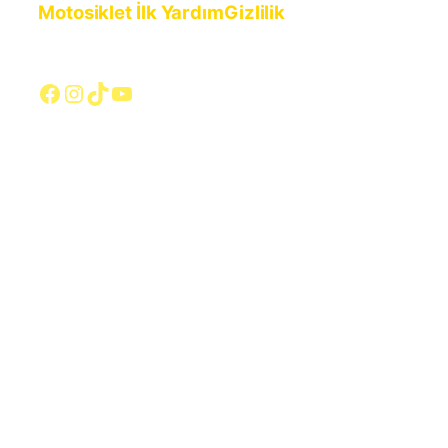
Motosiklet İlk Yardım
Gizlilik
Facebook
Instagram
TikTok
YouTube