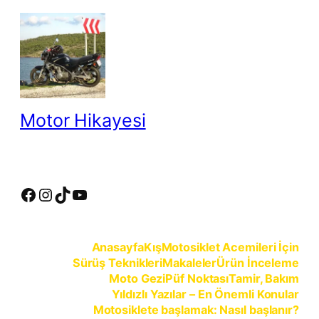
İçeriğe
geç
Motor Hikayesi
motosiklete binmeyin, motosikleti sürün
Facebook
Instagram
TikTok
YouTube
Anasayfa
Kış
Motosiklet Acemileri İçin
Sürüş Teknikleri
Makaleler
Ürün İnceleme
Moto Gezi
Püf Noktası
Tamir, Bakım
Yıldızlı Yazılar – En Önemli Konular
Motosiklete başlamak: Nasıl başlanır?