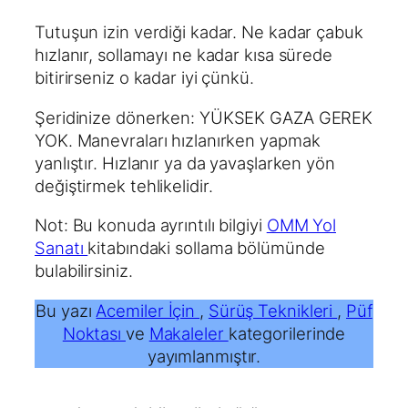
Tutuşun izin verdiği kadar. Ne kadar çabuk
hızlanır, sollamayı ne kadar kısa sürede
bitirirseniz o kadar iyi çünkü.
Şeridinize dönerken: YÜKSEK GAZA GEREK
YOK. Manevraları hızlanırken yapmak
yanlıştır. Hızlanır ya da yavaşlarken yön
değiştirmek tehlikelidir.
Not: Bu konuda ayrıntılı bilgiyi
OMM Yol
Sanatı
kitabındaki sollama bölümünde
bulabilirsiniz.
Bu yazı
Acemiler İçin
,
Sürüş Teknikleri
,
Püf
Noktası
ve
Makaleler
kategorilerinde
yayımlanmıştır.