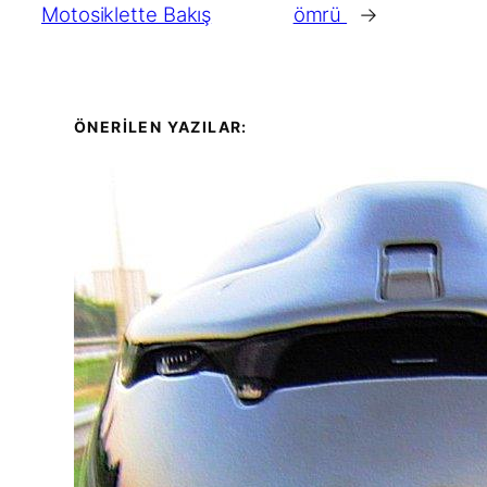
Motosiklette Bakış
ömrü
→
ÖNERİLEN YAZILAR: