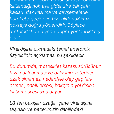
kilitlendiği noktaya gider zira bilinçaltı,
kasları ufak kasılma ve gevşemelerle
harekete geçirir ve bizi kilitlendiğimiz
noktaya doğru yönlendirir. Böylece
motosiklet de o yöne doğru yönlendirilmiş
olur.’
Viraj dışına çıkmadaki temel anatomik
fizyolojinin açıklaması bu şekildedir.
Bu durumda, motosiklet kazası, sürücünün
hıza odaklanması ve bakışının yeterince
uzak olmaması nedeniyle olay geç fark
etmesi, paniklemesi, bakışının yol dışına
kilitlemesi esasına dayanır.
Lütfen bakışlar uzağa, çene viraj dışına
taşınsın ve becerimizin dahilindeki