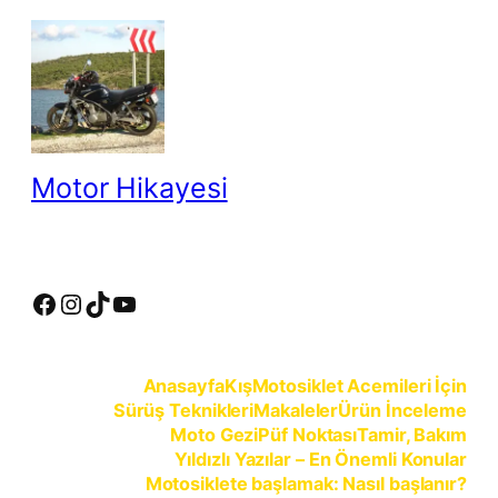
İçeriğe
geç
Motor Hikayesi
motosiklete binmeyin, motosikleti sürün
Facebook
Instagram
TikTok
YouTube
Anasayfa
Kış
Motosiklet Acemileri İçin
Sürüş Teknikleri
Makaleler
Ürün İnceleme
Moto Gezi
Püf Noktası
Tamir, Bakım
Yıldızlı Yazılar – En Önemli Konular
Motosiklete başlamak: Nasıl başlanır?