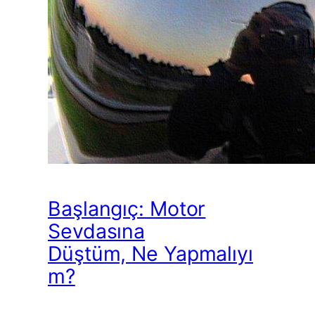
Başlangıç: Motor
Sevdasına
Düştüm, Ne Yapmalıyı
m?