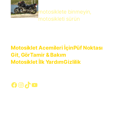
motosiklete binmeyin,
motosikleti sürün
Motosiklet Acemileri İçin
Püf Noktası
Git, Gör
Tamir & Bakım
Motosiklet İlk Yardım
Gizlilik
Facebook
Instagram
TikTok
YouTube