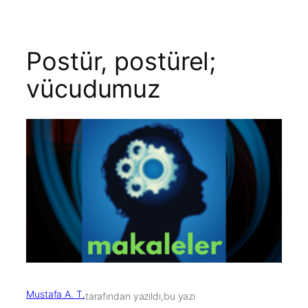
Postür, postürel;
vücudumuz
Mustafa A. T.
tarafından yazıldı,
bu yazı