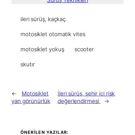
ileri sürüş
, 
kaçkaç
motosiklet otomatik vites
motosiklet yokuş
scooter
skutır
←
Motosiklet
İleri sürüş, şehir içi risk
yan görünürlük
değerlendirmesi
→
ÖNERİLEN YAZILAR: