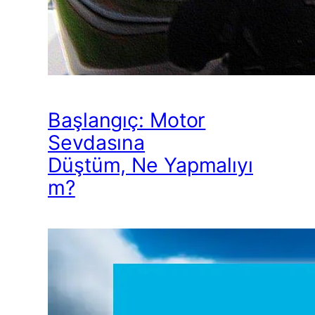
Başlangıç: Motor
Sevdasına
Düştüm, Ne Yapmalıyı
m?