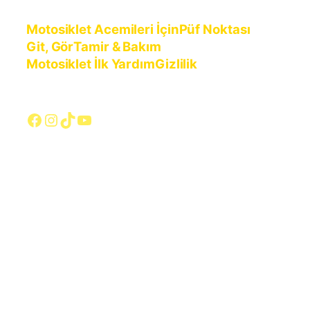
Motosiklet Acemileri İçin
Püf Noktası
Git, Gör
Tamir & Bakım
Motosiklet İlk Yardım
Gizlilik
Facebook
Instagram
TikTok
YouTube