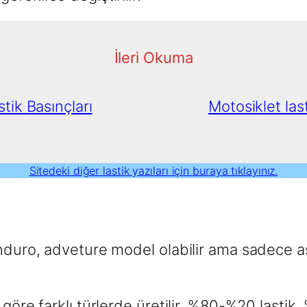
İleri Okuma
tik Basınçları
Motosiklet lasti
Sitedeki diğer lastik yazıları için buraya tıklayınız.
nduro, adveture model olabilir ama sadece asfa
göre farklı türlerde üretilir. %80-%20 lastik,