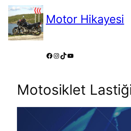
İçeriğe
geç
Motor Hikayesi
motosiklete binmeyin, motosikleti s
Facebook
Instagram
TikTok
YouTube
Motosiklet Lasti