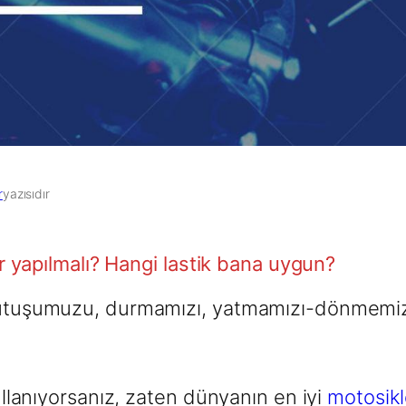
r
yazısıdır
ler yapılmalı? Hangi lastik bana uygun?
 tutuşumuzu, durmamızı, yatmamızı-dönmemiz
kullanıyorsanız, zaten dünyanın en iyi
motosikl