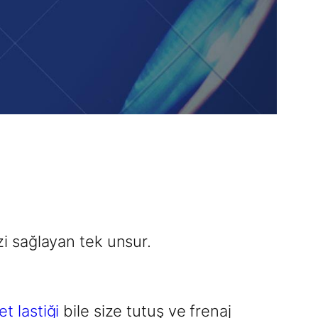
i sağlayan tek unsur.
et lastiği
bile size tutuş ve frenaj