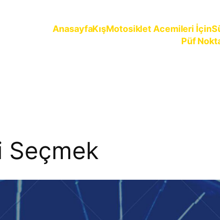
Anasayfa
Kış
Motosiklet Acemileri İçin
S
Püf Nokt
ürün
ği Seçmek