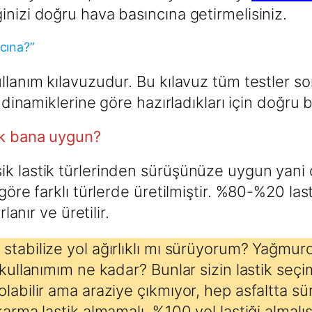
inizi doğru hava basıncına getirmelisiniz.
cına?”
ullanım kılavuzudur. Bu kılavuz tüm testler 
 dinamiklerine göre hazırladıkları için doğru bi
ik bana uygun?
ik lastik türlerinden sürüşünüze uygun yani
göre farklı türlerde üretilmiştir. %80-%20 las
lanır ve üretilir.
stabilize yol ağırlıklı mı sürüyorum? Yağmur
 kullanımım ne kadar? Bunlar sizin lastik seçi
olabilir ama araziye çıkmıyor, hep asfaltta s
arma lastik almamalı, %100 yol lastiği almalıs