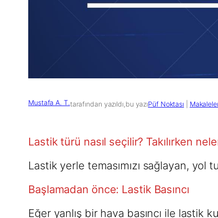
Mustafa A. T.
tarafından yazıldı,
bu yazı
Püf Noktası
 | 
Makalele
Lastik türü nasıl seçilir? Takılırken ne
Lastik yerle temasımızı sağlayan, yol
Başlamadan önce: Lastik Basıncı
Eğer yanlış bir hava basıncı ile lastik 