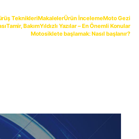
ürüş Teknikleri
Makaleler
Ürün İnceleme
Moto Gezi
ası
Tamir, Bakım
Yıldızlı Yazılar – En Önemli Konular
Motosiklete başlamak: Nasıl başlanır?