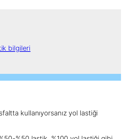
k bilgileri
ltta kullanıyorsanız yol lastiği
 %50-%50 lastik, %100 yol lastiği gibi.