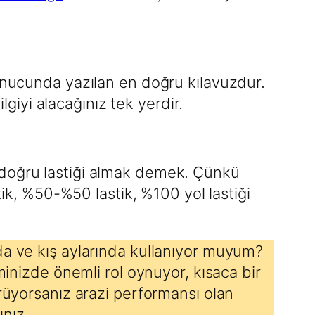
sonucunda yazılan en doğru kılavuzdur.
lgiyi alacağınız tek yerdir.
 doğru lastiği almak demek. Çünkü
tik, %50-%50 lastik, %100 yol lastiği
da ve kış aylarında kullanıyor muyum?
minizde önemli rol oynuyor, kısaca bir
ürüyorsanız arazi performansı olan
ınız.