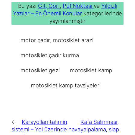
Bu yazı
Git, Gör
,
Püf Noktası
ve
Yıldızlı
Yazılar – En Önemli Konular
kategorilerinde
yayımlanmıştır
motor çadır
, 
motosiklet arazi
motosiklet çadır kurma
motosiklet gezi
motosiklet kamp
motosiklet kamp tavsiyeleri
←
Karayolları tahmin
Kafa Salınması,
sistemi – Yol üzerinde hava
yalpalama, slap