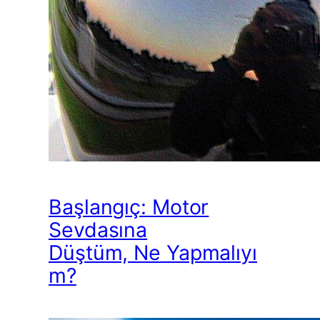
Başlangıç: Motor
Sevdasına
Düştüm, Ne Yapmalıyı
m?