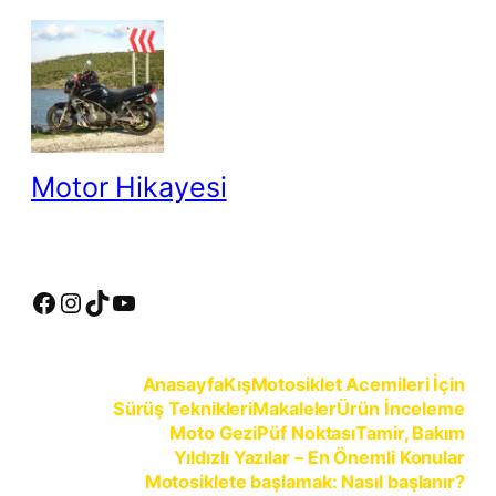
İçeriğe
geç
Motor Hikayesi
motosiklete binmeyin, motosikleti sürün
Facebook
Instagram
TikTok
YouTube
Anasayfa
Kış
Motosiklet Acemileri İçin
Sürüş Teknikleri
Makaleler
Ürün İnceleme
Moto Gezi
Püf Noktası
Tamir, Bakım
Yıldızlı Yazılar – En Önemli Konular
Motosiklete başlamak: Nasıl başlanır?