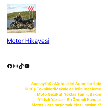
İçeriğe
geç
Motor Hikayesi
motosiklete binmeyin, motosikleti sürün
Facebook
Instagram
TikTok
YouTube
Anasayfa
Kış
Motosiklet Acemileri İçin
Sürüş Teknikleri
Makaleler
Ürün İnceleme
Moto Gezi
Püf Noktası
Tamir, Bakım
Yıldızlı Yazılar – En Önemli Konular
Motosiklete başlamak: Nasıl başlanır?