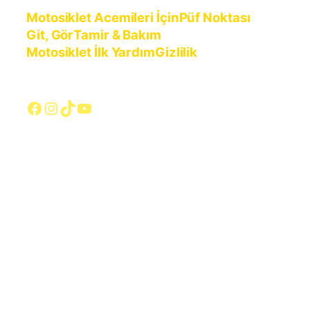
Motosiklet Acemileri İçin
Püf Noktası
Git, Gör
Tamir & Bakım
Motosiklet İlk Yardım
Gizlilik
Facebook
Instagram
TikTok
YouTube