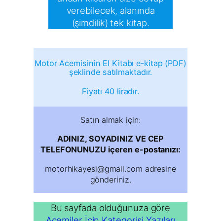
verebilecek, alanında
(şimdilik) tek kitap.
Motor Acemisinin El Kitabı e-kitap (PDF)
şeklinde satılmaktadır.
Fiyatı 40 liradır.
Satın almak için:
ADINIZ, SOYADINIZ VE CEP
TELEFONUNUZU içeren e-postanızı:
motorhikayesi@gmail.com adresine
gönderiniz.
Bu sayfada olduğunuza göre
Acemiler İcin Kategorisi Yazıları