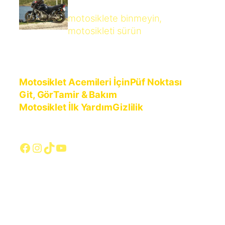
motosiklete binmeyin,
motosikleti sürün
Motosiklet Acemileri İçin
Püf Noktası
Git, Gör
Tamir & Bakım
Motosiklet İlk Yardım
Gizlilik
Facebook
Instagram
TikTok
YouTube