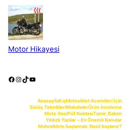
İçeriğe
geç
Motor Hikayesi
motosiklete binmeyin, motosikleti sürün
Facebook
Instagram
TikTok
YouTube
Anasayfa
Kış
Motosiklet Acemileri İçin
Sürüş Teknikleri
Makaleler
Ürün İnceleme
Moto Gezi
Püf Noktası
Tamir, Bakım
Yıldızlı Yazılar – En Önemli Konular
Motosiklete başlamak: Nasıl başlanır?