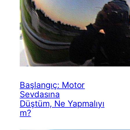
Başlangıç: Motor
Sevdasına
Düştüm, Ne Yapmalıyı
m?