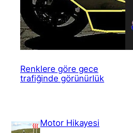
Renklere göre gece
trafiğinde görünürlük
Motor Hikayesi