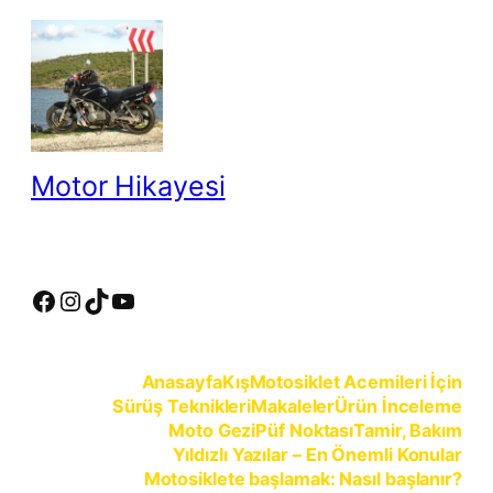
İçeriğe
geç
Motor Hikayesi
motosiklete binmeyin, motosikleti sürün
Facebook
Instagram
TikTok
YouTube
Anasayfa
Kış
Motosiklet Acemileri İçin
Sürüş Teknikleri
Makaleler
Ürün İnceleme
Moto Gezi
Püf Noktası
Tamir, Bakım
Yıldızlı Yazılar – En Önemli Konular
Motosiklete başlamak: Nasıl başlanır?