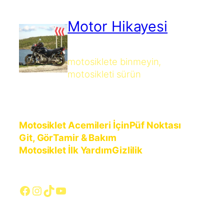
Motor Hikayesi
motosiklete binmeyin,
motosikleti sürün
Motosiklet Acemileri İçin
Püf Noktası
Git, Gör
Tamir & Bakım
Motosiklet İlk Yardım
Gizlilik
Facebook
Instagram
TikTok
YouTube