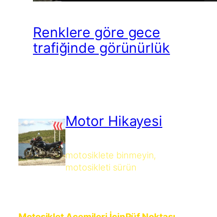
Renklere göre gece
trafiğinde görünürlük
Motor Hikayesi
motosiklete binmeyin,
motosikleti sürün
Motosiklet Acemileri İçin
Püf Noktası