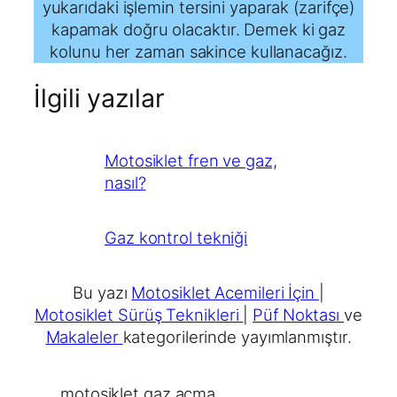
yukarıdaki işlemin tersini yaparak (zarifçe)
kapamak doğru olacaktır. Demek ki gaz
kolunu her zaman sakince kullanacağız.
İlgili yazılar
Motosiklet fren ve gaz,
nasıl?
Gaz kontrol tekniği
Bu yazı
Motosiklet Acemileri İçin
|
Motosiklet Sürüş Teknikleri
|
Püf Noktası
ve
Makaleler
kategorilerinde yayımlanmıştır.
motosiklet gaz açma
, 