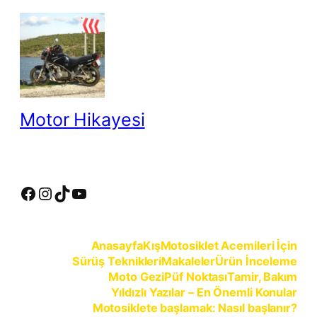
İçeriğe
geç
Motor Hikayesi
motosiklete binmeyin, motosikleti sürün
Facebook
Instagram
TikTok
YouTube
Anasayfa
Kış
Motosiklet Acemileri İçin
Sürüş Teknikleri
Makaleler
Ürün İnceleme
Moto Gezi
Püf Noktası
Tamir, Bakım
Yıldızlı Yazılar – En Önemli Konular
Motosiklete başlamak: Nasıl başlanır?