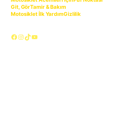
Git, Gör
Tamir & Bakım
Motosiklet İlk Yardım
Gizlilik
Facebook
Instagram
TikTok
YouTube