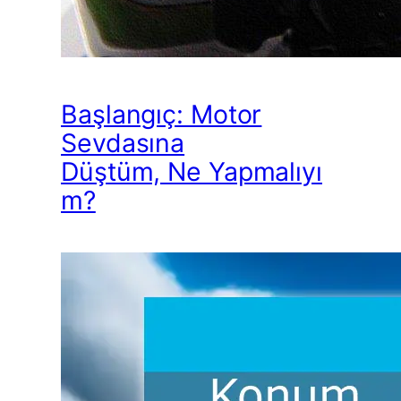
Başlangıç: Motor
Sevdasına
Düştüm, Ne Yapmalıyı
m?