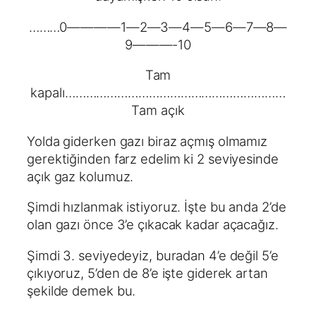
………0————1—2—3—4—5—6—7—8—
9———-10
Tam
kapalı………………………………………………………
Tam açık
Yolda giderken gazı biraz açmış olmamız
gerektiğinden farz edelim ki 2 seviyesinde
açık gaz kolumuz.
Şimdi hızlanmak istiyoruz. İşte bu anda 2’de
olan gazı önce 3’e çıkacak kadar açacağız.
Şimdi 3. seviyedeyiz, buradan 4’e değil 5’e
çıkıyoruz, 5’den de 8’e işte giderek artan
şekilde demek bu.