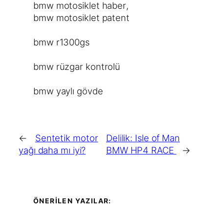
bmw motosiklet haber
, 
bmw motosiklet patent
bmw r1300gs
bmw rüzgar kontrolü
bmw yaylı gövde
←
Sentetik motor
Delilik: Isle of Man
yağı daha mı iyi?
BMW HP4 RACE
→
ÖNERİLEN YAZILAR: