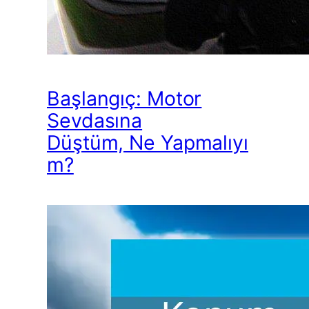
Başlangıç: Motor
Sevdasına
Düştüm, Ne Yapmalıyı
m?