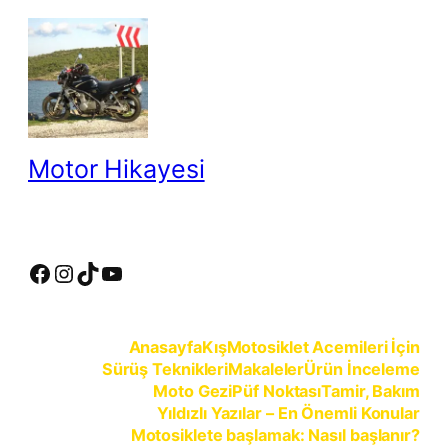
İçeriğe
geç
Motor Hikayesi
motosiklete binmeyin, motosikleti sürün
Facebook
Instagram
TikTok
YouTube
Anasayfa
Kış
Motosiklet Acemileri İçin
Sürüş Teknikleri
Makaleler
Ürün İnceleme
Moto Gezi
Püf Noktası
Tamir, Bakım
Yıldızlı Yazılar – En Önemli Konular
Motosiklete başlamak: Nasıl başlanır?