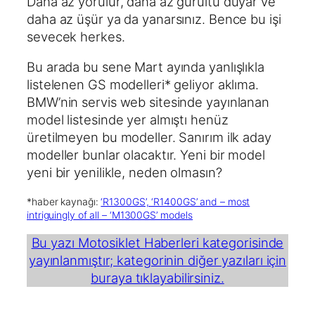
Daha az yorulur, daha az gürültü duyar ve
daha az üşür ya da yanarsınız. Bence bu işi
sevecek herkes.
Bu arada bu sene Mart ayında yanlışlıkla
listelenen GS modelleri* geliyor aklıma.
BMW’nin servis web sitesinde yayınlanan
model listesinde yer almıştı henüz
üretilmeyen bu modeller. Sanırım ilk aday
modeller bunlar olacaktır. Yeni bir model
yeni bir yenilikle, neden olmasın?
*haber kaynağı:
‘R1300GS’, ‘R1400GS’ and – most
intriguingly of all – ‘M1300GS’ models
Bu yazı Motosiklet Haberleri kategorisinde
yayınlanmıştır; kategorinin diğer yazıları için
buraya tıklayabilirsiniz.