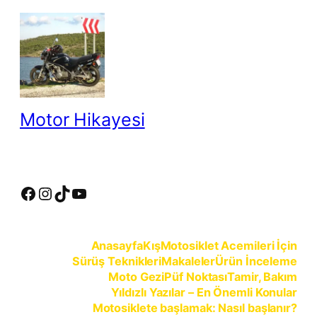
İçeriğe
geç
Motor Hikayesi
motosiklete binmeyin, motosikleti sürün
Facebook
Instagram
TikTok
YouTube
Anasayfa
Kış
Motosiklet Acemileri İçin
Sürüş Teknikleri
Makaleler
Ürün İnceleme
Moto Gezi
Püf Noktası
Tamir, Bakım
Yıldızlı Yazılar – En Önemli Konular
Motosiklete başlamak: Nasıl başlanır?