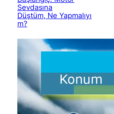
Sevdasına
Düştüm, Ne Yapmalıyı
m?