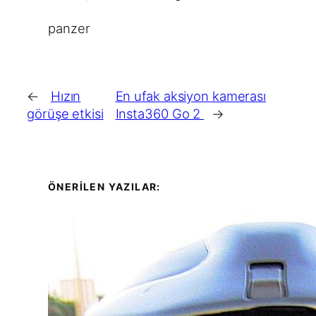
panzer
←
Hızın
En ufak aksiyon kamerası
görüşe etkisi
Insta360 Go 2
→
ÖNERİLEN YAZILAR: