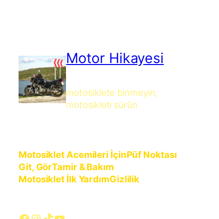
Motor Hikayesi
motosiklete binmeyin,
motosikleti sürün
Motosiklet Acemileri İçin
Püf Noktası
Git, Gör
Tamir & Bakım
Motosiklet İlk Yardım
Gizlilik
Facebook
Instagram
TikTok
YouTube