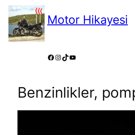
İçeriğe
geç
Motor Hikayesi
motosiklete binmeyin, motosikleti s
Facebook
Instagram
TikTok
YouTube
Benzinlikler, pom