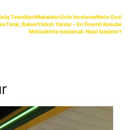
ürüş Teknikleri
Makaleler
Ürün İnceleme
Moto Gezi
ası
Tamir, Bakım
Yıldızlı Yazılar – En Önemli Konular
Motosiklete başlamak: Nasıl başlanır?
ır