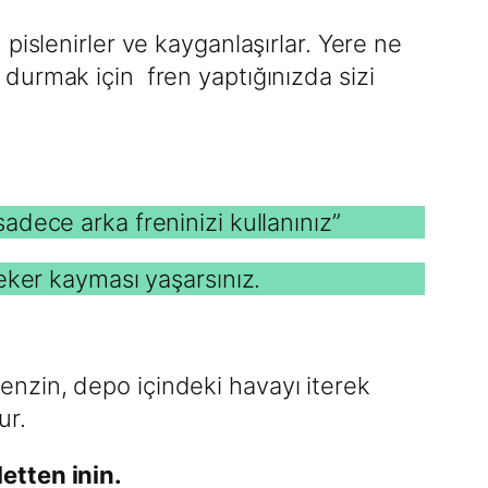
islenirler ve kayganlaşırlar. Yere ne
durmak için fren yaptığınızda sizi
:
dece arka freninizi kullanınız”
teker kayması yaşarsınız.
enzin, depo içindeki havayı iterek
ur.
tten inin.