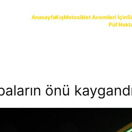
Anasayfa
Kış
Motosiklet Acemileri İçin
S
Püf Nokt
ürün
paların önü kaygand