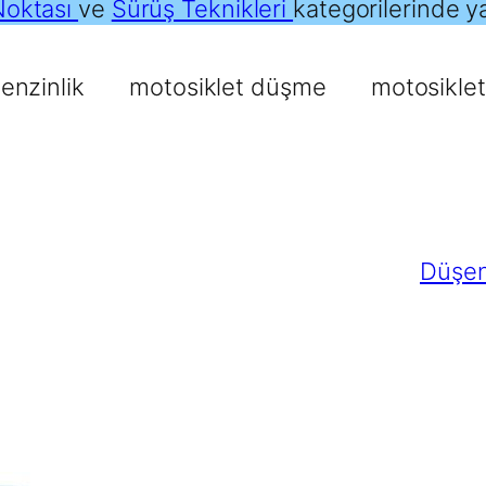
Noktası
ve
Sürüş Teknikleri
kategorilerinde y
enzinlik
motosiklet düşme
motosiklet
Düşen