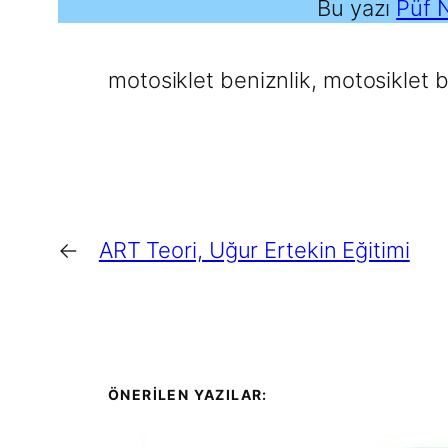
Bu yazı
Püf 
motosiklet beniznlik
, 
motosiklet b
←
ART Teori, Uğur Ertekin Eğitimi
ÖNERİLEN YAZILAR: