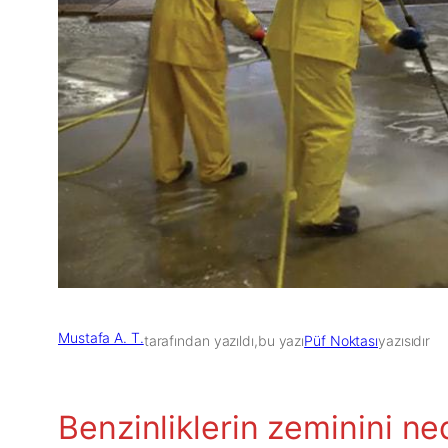
Mustafa A. T.
tarafından yazıldı,
bu yazı
Püf Noktası
yazısıdır
Benzinliklerin zeminini ne