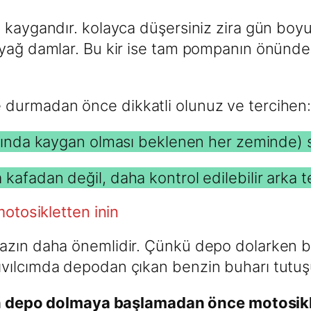
kaygandır. kolayca düşersiniz zira gün boyu p
 yağ damlar. Bu kir ise tam pompanın önünde 
 durmadan önce dikkatli olunuz ve tercihen
slında kaygan olması beklenen her zeminde) sa
kafadan değil, daha kontrol edilebilir arka 
tosikletten inin
u yazın daha önemlidir. Çünkü depo dolarken b
 kıvılcımda depodan çıkan benzin buharı tutuş
 depo dolmaya başlamadan önce motosikle