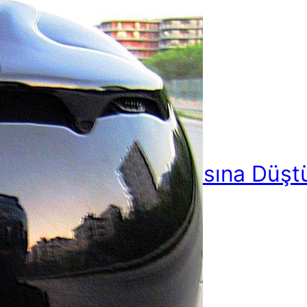
langıç: Motor Sevdasına Düş