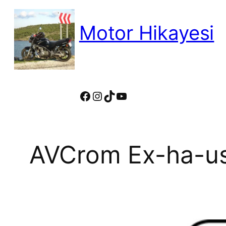
İçeriğe
geç
Motor Hikayesi
motosiklete binmeyin, motosikleti s
Facebook
Instagram
TikTok
YouTube
AVCrom Ex-ha-u