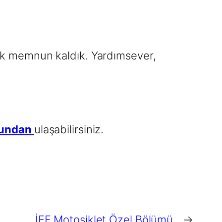
ok memnun kaldık. Yardımsever,
bundan
ulaşabilirsiniz.
İEF Motosiklet Özel Bölümü
→