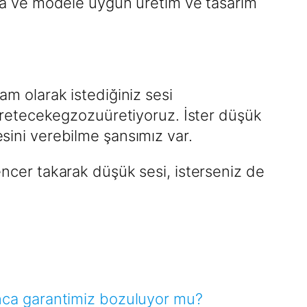
marka ve modele uygun üretim ve tasarım
tam olarak istediğiniz sesi
retecekegzozuüretiyoruz. İster düşük
esini verebilme şansımız var.
lencer takarak düşük sesi, isterseniz de
rınca garantimiz bozuluyor mu?