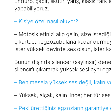
Enduro, çapır, skutır, yarış, klasik fa
yapabiliyoruz.
– Kişiye özel nasıl oluyor?
– Motosikletinizi alıp gelin, size isted
çıkartacakegzozubulana kadar durmuyo
ister yüksek devirde ses olsun, ister k
Bunun dışında silencer (saylınsır) dene
silencır’ı çıkararak yüksek sesi aynı egz
– Ben mesela yüksek ses değil, kalın
– Yüksek, alçak, kalın, ince; her tür ses
– Peki ürettiğiniz egzozların garantiye