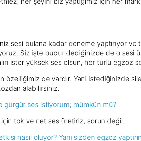
rk etmez, her şeyini biz yaptığımız için her 
iğiniz sesi bulana kadar deneme yaptırıyor ve 
ruz. Siz işte budur dediğinizde de o sesi ü
alın ister yüksek ses olsun, her türlü egzoz s
n özelliğimiz de vardır. Yani istediğinizde si
ozdan alabilirsiniz.
 ve gürgür ses istiyorum; mümkün mü?
 için tok ve net ses üretiriz, sorun değil.
 etkisi nasıl oluyor? Yani sizden egzoz yaptı