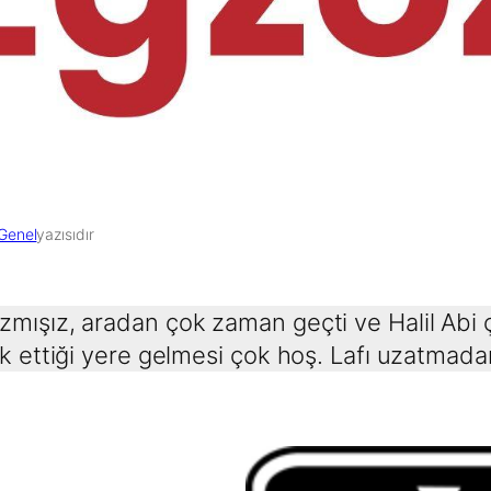
Genel
yazısıdır
mışız, aradan çok zaman geçti ve Halil Abi ço
ak ettiği yere gelmesi çok hoş. Lafı uzatmada