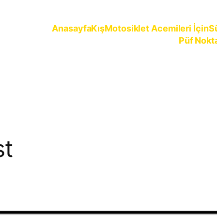
Anasayfa
Kış
Motosiklet Acemileri İçin
S
Püf Nokt
ürün
st