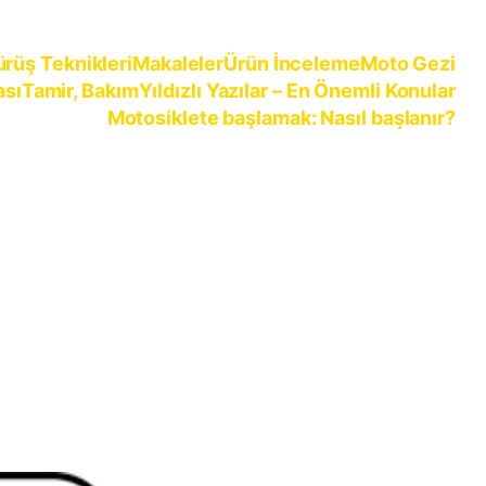
ürüş Teknikleri
Makaleler
Ürün İnceleme
Moto Gezi
ası
Tamir, Bakım
Yıldızlı Yazılar – En Önemli Konular
Motosiklete başlamak: Nasıl başlanır?