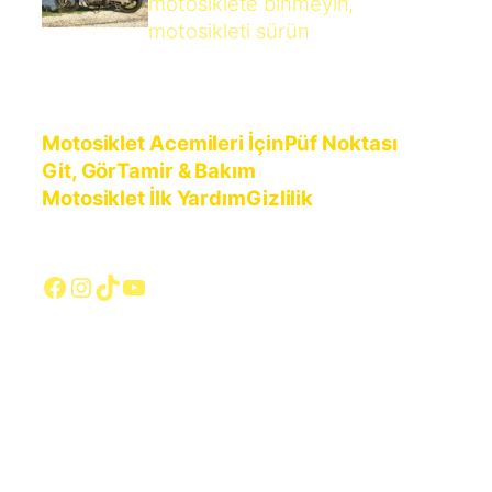
motosiklete binmeyin,
motosikleti sürün
Motosiklet Acemileri İçin
Püf Noktası
Git, Gör
Tamir & Bakım
Motosiklet İlk Yardım
Gizlilik
Facebook
Instagram
TikTok
YouTube