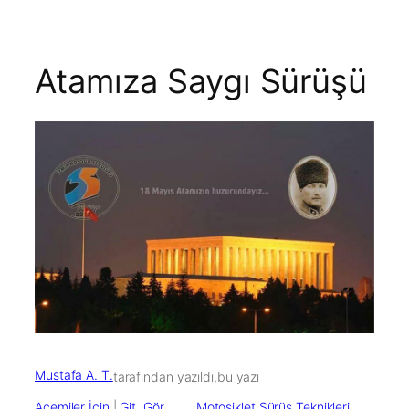
Atamıza Saygı Sürüşü
Mustafa A. T.
tarafından yazıldı,
bu yazı
Acemiler İçin
 | 
Git, Gör
Motosiklet Sürüş Teknikleri