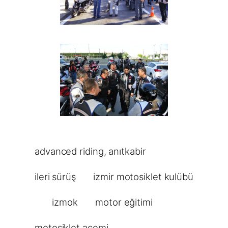
advanced riding
, 
anıtkabir
ileri sürüş
izmir motosiklet kulübü
izmok
motor eğitimi
motosiklet acemi