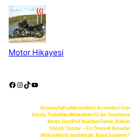
İçeriğe
geç
Motor Hikayesi
motosiklete binmeyin, motosikleti sürün
Facebook
Instagram
TikTok
YouTube
Anasayfa
Kış
Motosiklet Acemileri İçin
Sürüş Teknikleri
Makaleler
Ürün İnceleme
Moto Gezi
Püf Noktası
Tamir, Bakım
Yıldızlı Yazılar – En Önemli Konular
Motosiklete başlamak: Nasıl başlanır?