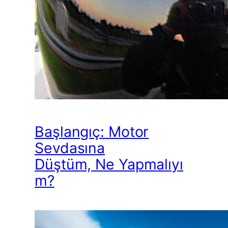
Başlangıç: Motor
Sevdasına
Düştüm, Ne Yapmalıyı
m?