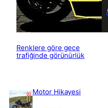
Renklere göre gece
trafiğinde görünürlük
Motor Hikayesi