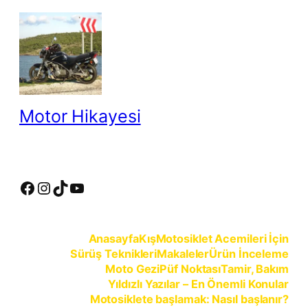
İçeriğe
geç
Motor Hikayesi
motosiklete binmeyin, motosikleti sürün
Facebook
Instagram
TikTok
YouTube
Anasayfa
Kış
Motosiklet Acemileri İçin
Sürüş Teknikleri
Makaleler
Ürün İnceleme
Moto Gezi
Püf Noktası
Tamir, Bakım
Yıldızlı Yazılar – En Önemli Konular
Motosiklete başlamak: Nasıl başlanır?