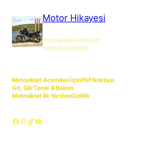
Motor Hikayesi
motosiklete binmeyin,
motosikleti sürün
Motosiklet Acemileri İçin
Püf Noktası
Git, Gör
Tamir & Bakım
Motosiklet İlk Yardım
Gizlilik
Facebook
Instagram
TikTok
YouTube